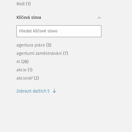
(1)
Rödl
Klíčová slova
(5)
agentura práce
(7)
agenturní zaměstnávání
(28)
AI
(1)
akcie
(2)
akcionář
Zobrazit dalších 5