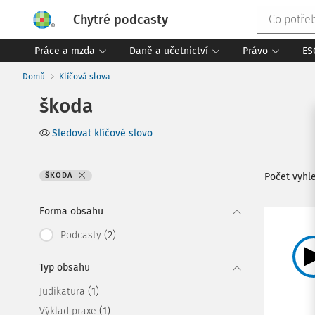
Chytré podcasty
Práce a mzda
Daně a učetnictví
Právo
ES
Domů
Klíčová slova
škoda
Sledovat klíčové slovo
ŠKODA
Počet vyh
Forma obsahu
(2)
Podcasty
Typ obsahu
(1)
Judikatura
(1)
Výklad praxe