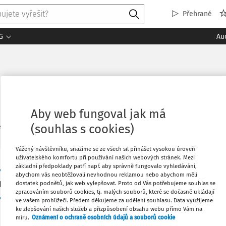
Přehrané
G
Au
Aby web fungoval jak má
2
(souhlas s cookies)
ledaných dokumentů:
Řadi
Vážený návštěvníku, snažíme se ze všech sil přinášet vysokou úroveň
uživatelského komfortu při používání našich webových stránek. Mezi
základní předpoklady patří např. aby správně fungovalo vyhledávání,
JUDIKATURA
abychom vás neobtěžovali nevhodnou reklamou nebo abychom měli
Kompenzace škody a DPH
dostatek podnětů, jak web vylepšovat. Proto od Vás potřebujeme souhlas se
zpracováním souborů cookies, tj. malých souborů, které se dočasně ukládají
Ing. Tomáš Brandejs
ve vašem prohlížeči. Předem děkujeme za udělení souhlasu. Data využijeme
ke zlepšování našich služeb a přizpůsobení obsahu webu přímo Vám na
Vydáno:
25. 2. 2025
Délka:
07:58
míru.
Oznámení o ochraně osobních údajů a souborů cookie
Jednou z jistot systému DPH je to, že nikdy nebudou vyja