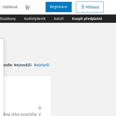
Registrace
Oblíbené
Přihlásit
diozákony
Audiotýdeník
Autoři
Koupit předplatné
t podle
:
Nejnovější
Nejstarší
sněna jeho pravidla. V