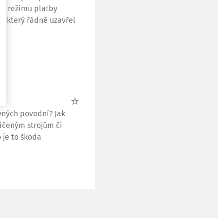
PH režimu platby
, který řádně uzavřel
vných povodní? Jak
ičeným strojům či
 je to škoda