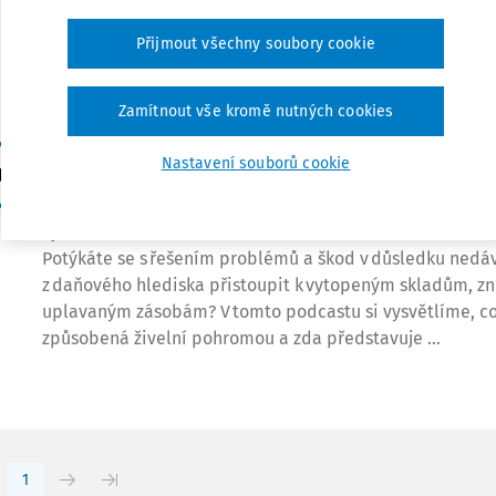
rámci případu C‑622/23 se Soudní dvůr měl vyjádřit k D
Přijmout všechny soubory cookie
hrazené jako kompenzace v důsledku jednání odběratele
smlouvu, ale nakonec ji ...
Zamítnout vše kromě nutných cookies
VÝKLAD PRAXE
Daňové řešení škod v důsledku povodní
Nastavení souborů cookie
Rödl
,
Ing. Michael Pleva
,
Ing. Adéla Beranová
Vydáno:
24. 10. 2024
Délka:
08:37
Potýkáte se s řešením problémů a škod v důsledku nedá
z daňového hlediska přistoupit k vytopeným skladům, zn
uplavaným zásobám? V tomto podcastu si vysvětlíme, co
způsobená živelní pohromou a zda představuje ...
1