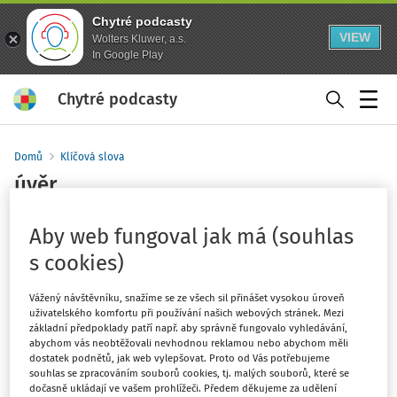
Chytré podcasty
VIEW
Wolters Kluwer, a.s.
In Google Play
Chytré podcasty
Menu
Domů
Klíčová slova
úvěr
Sledovat klíčové slovo
Aby web fungoval jak má (souhlas
s cookies)
Filtr
Vážený návštěvníku, snažíme se ze všech sil přinášet vysokou úroveň
uživatelského komfortu při používání našich webových stránek. Mezi
4
Počet vyhledaných dokumentů:
základní předpoklady patří např. aby správně fungovalo vyhledávání,
abychom vás neobtěžovali nevhodnou reklamou nebo abychom měli
Řadit podle
:
Nejnovější
Nejstarší
dostatek podnětů, jak web vylepšovat. Proto od Vás potřebujeme
souhlas se zpracováním souborů cookies, tj. malých souborů, které se
dočasně ukládají ve vašem prohlížeči. Předem děkujeme za udělení
DAŇOVÉ A ÚČETNÍ AKTUALITY