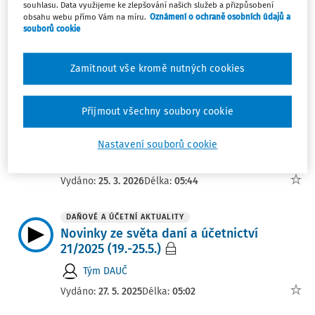
souhlasu. Data využijeme ke zlepšování našich služeb a přizpůsobení
Novinky ze světa daní a účetnictví 17/2026
obsahu webu přímo Vám na míru.
Oznámení o ochraně osobních údajů a
(20.-26.4.)
souborů cookie
Tým DAUČ
Zamítnout vše kromě nutných cookies
Vydáno:
28. 4. 2026
Délka:
07:14
DAŇOVÉ A ÚČETNÍ AKTUALITY
Přijmout všechny soubory cookie
Novinky ze světa daní a účetnictví
12/2026 (16.-22.3.)
Nastavení souborů cookie
Tým DAUČ
Vydáno:
25. 3. 2026
Délka:
05:44
DAŇOVÉ A ÚČETNÍ AKTUALITY
Novinky ze světa daní a účetnictví
21/2025 (19.-25.5.)
Tým DAUČ
Vydáno:
27. 5. 2025
Délka:
05:02