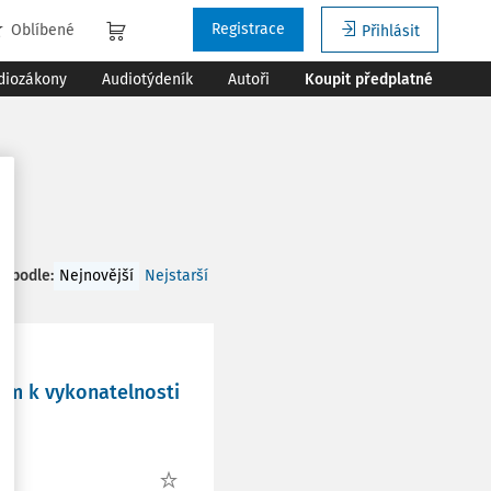
Registrace
Oblíbené
Přihlásit
diozákony
Audiotýdeník
Autoři
Koupit předplatné
t podle
:
Nejnovější
Nejstarší
ním k vykonatelnosti