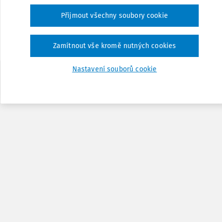
Notářský zápis a z toho vyplývající důležitost v rozlišo
Přijmout všechny soubory cookie
procesního práva.
Zamítnout vše kromě nutných cookies
Nastavení souborů cookie
1