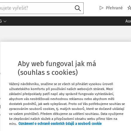
Přehrané
G
Au
Aby web fungoval jak má
(souhlas s cookies)
1
ledaných dokumentů:
Řadi
Vážený návštěvníku, snažíme se ze všech sil přinášet vysokou úroveň
uživatelského komfortu při používání našich webových stránek. Mezi
základní předpoklady patří např. aby správně fungovalo vyhledávání,
JUDIKATURA
abychom vás neobtěžovali nevhodnou reklamou nebo abychom měli
ZOK v říši soudů: § 054 a notářský zápis se svole
dostatek podnětů, jak web vylepšovat. Proto od Vás potřebujeme souhlas se
zpracováním souborů cookies, tj. malých souborů, které se dočasně ukládají
(20 Cdo 2234/2021)
ve vašem prohlížeči. Předem děkujeme za udělení souhlasu. Data využijeme
ke zlepšování našich služeb a přizpůsobení obsahu webu přímo Vám na
Mgr. Ivan Chalupa
,
Mgr. David Reiterman
míru.
Oznámení o ochraně osobních údajů a souborů cookie
Vydáno:
14. 6. 2022
Délka:
10:32