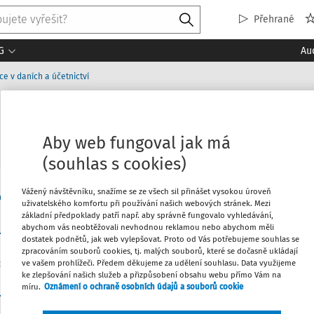
Přehrané
G
Au
ace v daních a účetnictví
 využití (nejen) v účetní praxi
Aby web fungoval jak má
(souhlas s cookies)
Vážený návštěvníku, snažíme se ze všech sil přinášet vysokou úroveň
d praxe
uživatelského komfortu při používání našich webových stránek. Mezi
základní předpoklady patří např. aby správně fungovalo vyhledávání,
abychom vás neobtěžovali nevhodnou reklamou nebo abychom měli
dostatek podnětů, jak web vylepšovat. Proto od Vás potřebujeme souhlas se
zpracováním souborů cookies, tj. malých souborů, které se dočasně ukládají
ve vašem prohlížeči. Předem děkujeme za udělení souhlasu. Data využijeme
ke zlepšování našich služeb a přizpůsobení obsahu webu přímo Vám na
03:
míru.
Oznámení o ochraně osobních údajů a souborů cookie