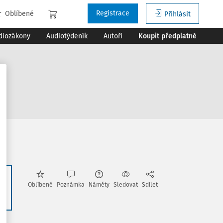
Registrace
Oblíbené
Přihlásit
diozákony
Audiotýdeník
Autoři
Koupit předplatné
Oblíbené
Poznámka
Náměty
Sledovat
Sdílet
26