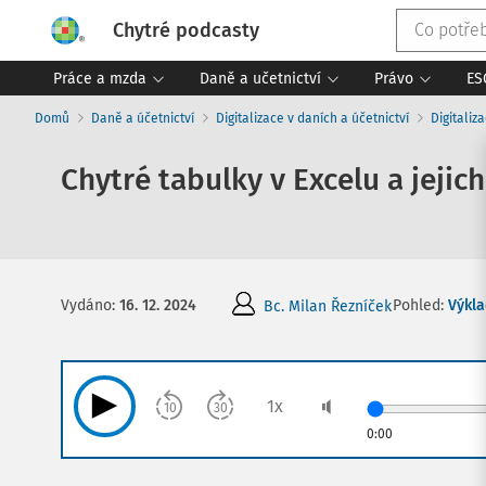
Chytré podcasty
Práce a mzda
Daně a učetnictví
Právo
ES
Domů
Daně a účetnictví
Digitalizace v daních a účetnictví
Digitaliz
Chytré tabulky v Excelu a jejich
Pohled:
Výkla
Vydáno
:
16. 12. 2024
Bc. Milan Řezníček
1
x
10
30
0:00