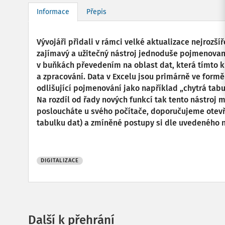
Informace
Přepis
Vývojáři přidali v rámci velké aktualizace nejrozš
zajímavý a užitečný nástroj jednoduše pojmenovaný 
v buňkách převedením na oblast dat, která tímto k
a zpracování. Data v Excelu jsou primárně ve formě 
odlišující pojmenování jako například „chytrá tabu
Na rozdíl od řady nových funkcí tak tento nástroj 
posloucháte u svého počítače, doporučujeme otevřít
tabulku dat) a zmíněné postupy si dle uvedeného 
DIGITALIZACE
Další k přehrání