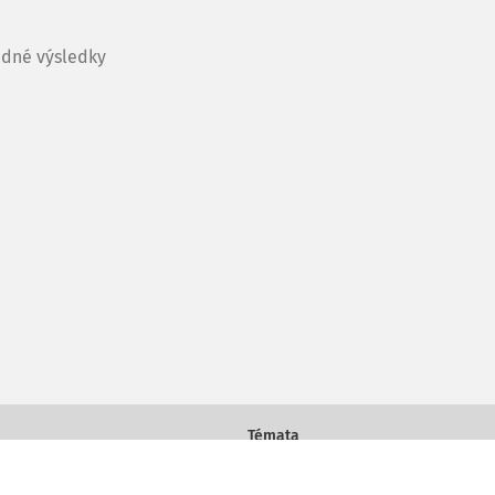
dné výsledky
Témata
Práce a mzda
Daně a účetnictví