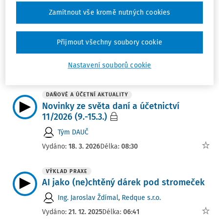
Zamítnout vše kromě nutných cookies
VÝKLAD PRAXE
EVROPSKÉ PRÁVO
Jak se reguluje budoucnost – úvod do
právní regulace technologií
Přijmout všechny soubory cookie
Dominik Králik
Nastavení souborů cookie
Vydáno:
13. 4. 2026
Délka:
08:24
DAŇOVÉ A ÚČETNÍ AKTUALITY
Novinky ze světa daní a účetnictví
11/2026 (9.-15.3.)
Tým DAUČ
Vydáno:
18. 3. 2026
Délka:
08:30
VÝKLAD PRAXE
AI jako (ne)chtěný dárek pod stromeček
Ing. Jaroslav Ždímal
,
Redque s.r.o.
Vydáno:
21. 12. 2025
Délka:
06:41