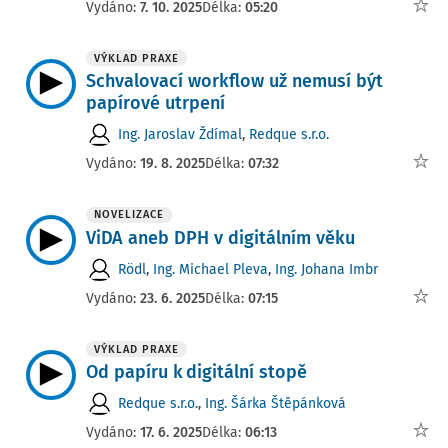
Vydáno:
7. 10. 2025
Délka:
05:20
VÝKLAD PRAXE
Schvalovací workflow už nemusí být
papírové utrpení
Ing. Jaroslav Ždímal
,
Redque s.r.o.
Vydáno:
19. 8. 2025
Délka:
07:32
NOVELIZACE
ViDA aneb DPH v digitálním věku
Rödl
,
Ing. Michael Pleva
,
Ing. Johana Imbr
Vydáno:
23. 6. 2025
Délka:
07:15
VÝKLAD PRAXE
Od papíru k digitální stopě
Redque s.r.o.
,
Ing. Šárka Štěpánková
Vydáno:
17. 6. 2025
Délka:
06:13