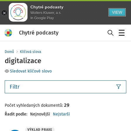
Chytré podcasty
VIEW
Wolters Kluwer, a.s.
In Google Play
Chytré podcasty
Menu
Domů
Klíčová slova
digitalizace
Sledovat klíčové slovo
Filtr
29
Počet vyhledaných dokumentů:
Řadit podle
:
Nejnovější
Nejstarší
VÝKLAD PRAXE