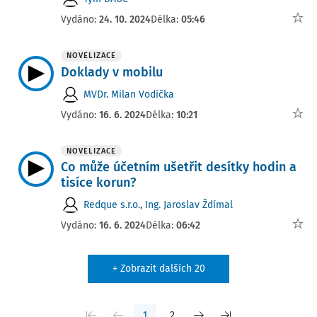
Vydáno:
24. 10. 2024
Délka:
05:46
NOVELIZACE
Doklady v mobilu
MVDr. Milan Vodička
Vydáno:
16. 6. 2024
Délka:
10:21
NOVELIZACE
Co může účetním ušetřit desítky hodin a
tisíce korun?
Redque s.r.o.
,
Ing. Jaroslav Ždímal
Vydáno:
16. 6. 2024
Délka:
06:42
+ Zobrazit dalších 20
1
2