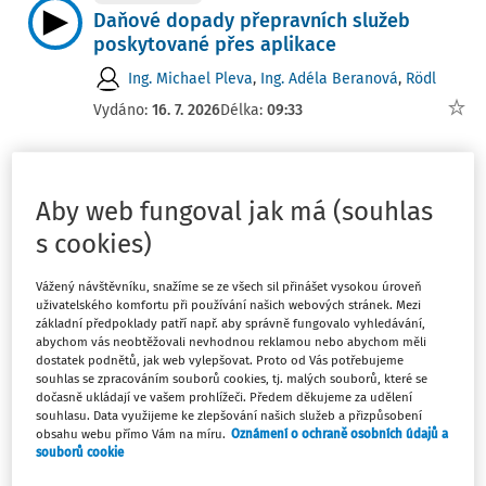
Daňové dopady přepravních služeb
poskytované přes aplikace
Ing. Michael Pleva
,
Ing. Adéla Beranová
,
Rödl
Vydáno:
16. 7. 2026
Délka:
09:33
NOVELIZACE
ViDA – DPH v digitálním věku a e-
Aby web fungoval jak má (souhlas
invoicing
s cookies)
Adéla Milerová
,
Ing. Veronika Výborná
,
GRANTEX
accounting s.r.o.
Vážený návštěvníku, snažíme se ze všech sil přinášet vysokou úroveň
Vydáno:
4. 6. 2026
Délka:
13:09
uživatelského komfortu při používání našich webových stránek. Mezi
základní předpoklady patří např. aby správně fungovalo vyhledávání,
abychom vás neobtěžovali nevhodnou reklamou nebo abychom měli
VÝKLAD PRAXE
NOVELIZACE
dostatek podnětů, jak web vylepšovat. Proto od Vás potřebujeme
Průvodce legální digitalizací dokladů v
souhlas se zpracováním souborů cookies, tj. malých souborů, které se
dočasně ukládají ve vašem prohlížeči. Předem děkujeme za udělení
kapse
souhlasu. Data využijeme ke zlepšování našich služeb a přizpůsobení
obsahu webu přímo Vám na míru.
Oznámení o ochraně osobních údajů a
Ing. Jaroslav Ždímal
,
Redque s.r.o.
souborů cookie
Vydáno:
25. 5. 2026
Délka:
06:42