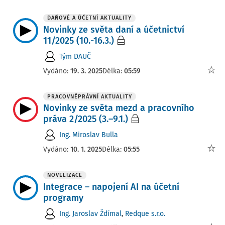
DAŇOVÉ A ÚČETNÍ AKTUALITY
Novinky ze světa daní a účetnictví
11/2025 (10.-16.3.)
Tým DAUČ
Vydáno:
19. 3. 2025
Délka:
05:59
PRACOVNĚPRÁVNÍ AKTUALITY
Novinky ze světa mezd a pracovního
práva 2/2025 (3.–9.1.)
Ing. Miroslav Bulla
Vydáno:
10. 1. 2025
Délka:
05:55
NOVELIZACE
Integrace – napojení AI na účetní
programy
Ing. Jaroslav Ždímal
,
Redque s.r.o.