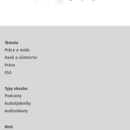
Témata
Práce a mzda
Daně a účetnictví
Právo
ESG
Typy obsahu
Podcasty
Audiotýdeníky
Audiozákony
Web