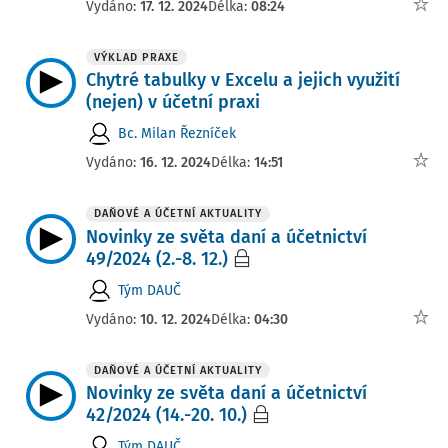
Vydáno:
17. 12. 2024
Délka:
08:24
VÝKLAD PRAXE
Chytré tabulky v Excelu a jejich využití
(nejen) v účetní praxi
Bc. Milan Řezníček
Vydáno:
16. 12. 2024
Délka:
14:51
DAŇOVÉ A ÚČETNÍ AKTUALITY
Novinky ze světa daní a účetnictví
49/2024 (2.-8. 12.)
Tým DAUČ
Vydáno:
10. 12. 2024
Délka:
04:30
DAŇOVÉ A ÚČETNÍ AKTUALITY
Novinky ze světa daní a účetnictví
42/2024 (14.-20. 10.)
Tým DAUČ