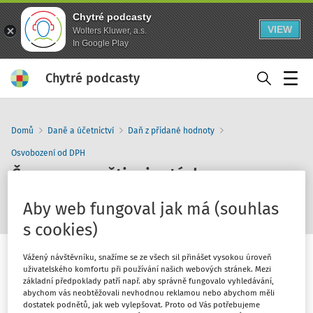
Chytré podcasty
VIEW
Wolters Kluwer, a.s.
In Google Play
Chytré podcasty
Menu
Domů
Daně a účetnictví
Daň z přidané hodnoty
Osvobození od DPH
Červenec v pěti minutách
s Dominikem Jurigou
Aby web fungoval jak má (souhlas
s cookies)
Vážený návštěvníku, snažíme se ze všech sil přinášet vysokou úroveň
uživatelského komfortu při používání našich webových stránek. Mezi
základní předpoklady patří např. aby správně fungovalo vyhledávání,
abychom vás neobtěžovali nevhodnou reklamou nebo abychom měli
1
x
10
30
dostatek podnětů, jak web vylepšovat. Proto od Vás potřebujeme