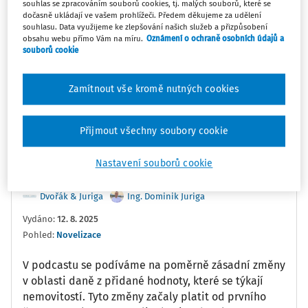
souhlas se zpracováním souborů cookies, tj. malých souborů, které se
dočasně ukládají ve vašem prohlížeči. Předem děkujeme za udělení
souhlasu. Data využijeme ke zlepšování našich služeb a přizpůsobení
obsahu webu přímo Vám na míru.
Oznámení o ochraně osobních údajů a
0:00
05:31
souborů cookie
Oblíbené
Náměty
Sdílet
Zamítnout vše kromě nutných cookies
Poznámka
Sledovat
Přijmout všechny soubory cookie
Informace
Přepis
Související
Nastavení souborů cookie
Dvořák & Juriga
Ing. Dominik Juriga
Vydáno
:
12. 8. 2025
Pohled:
Novelizace
V podcastu se podíváme na poměrně zásadní změny
v oblasti daně z přidané hodnoty, které se týkají
nemovitostí. Tyto změny začaly platit od prvního