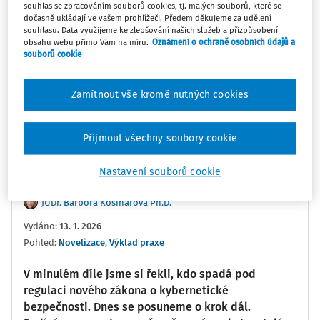
souhlas se zpracováním souborů cookies, tj. malých souborů, které se
dočasně ukládají ve vašem prohlížeči. Předem děkujeme za udělení
souhlasu. Data využijeme ke zlepšování našich služeb a přizpůsobení
obsahu webu přímo Vám na míru.
Oznámení o ochraně osobních údajů a
0:00
02:25
souborů cookie
Oblíbené
Náměty
Sdílet
Zamítnout vše kromě nutných cookies
Poznámka
Sledovat
Přijmout všechny soubory cookie
Informace
Přepis
Související
Nastavení souborů cookie
JUDr. Barbora Košinárová Ph.D.
Vydáno
:
13. 1. 2026
Pohled:
Novelizace
,
Výklad praxe
V minulém díle jsme si řekli, kdo spadá pod
regulaci nového zákona o kybernetické
bezpečnosti. Dnes se posuneme o krok dál.