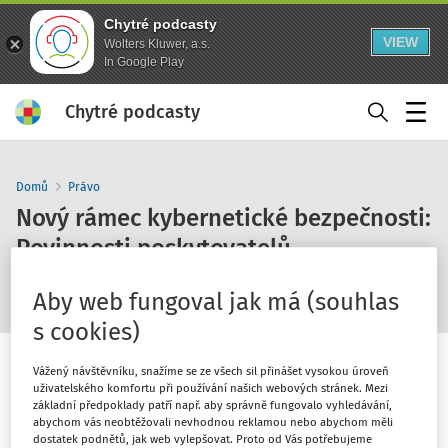
Chytré podcasty
VIEW
Wolters Kluwer, a.s.
In Google Play
Chytré podcasty
Menu
Domů
Právo
Nový rámec kybernetické bezpečnosti:
Povinnosti poskytovatelů
regulovaných služeb
Aby web fungoval jak má (souhlas
s cookies)
Vážený návštěvníku, snažíme se ze všech sil přinášet vysokou úroveň
uživatelského komfortu při používání našich webových stránek. Mezi
základní předpoklady patří např. aby správně fungovalo vyhledávání,
abychom vás neobtěžovali nevhodnou reklamou nebo abychom měli
1
x
10
30
dostatek podnětů, jak web vylepšovat. Proto od Vás potřebujeme