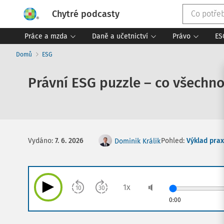
Chytré podcasty
Práce a mzda
Daně a učetnictví
Právo
ES
Domů
ESG
Právní ESG puzzle – co všechno 
Pohled:
Výklad pra
Vydáno
:
7. 6. 2026
Dominik Králik
1
x
10
30
0:00