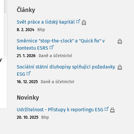
Články
Svět práce a lidský kapitál
8. 2. 2024
Bhp
Směrnice "stop-the-clock" a "Quick fix" v
ě
kontextu ESRS
21. 1. 2026
Daně a účetnictví
y
Sociální státní dluhopisy splňující požadavky
ESG
16. 12. 2025
Daně a účetnictví
Novinky
Udržitelnost - Přístupy k reportingu ESG
20. 10. 2025
Bhp