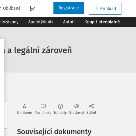
Registrace
Oblíbené
Přihlásit
diozákony
Audiotýdeník
Autoři
Koupit předplatné
á a legální zároveň
Oblíbené
Poznámka
Náměty
Sledovat
Sdílet
25
Související dokumenty