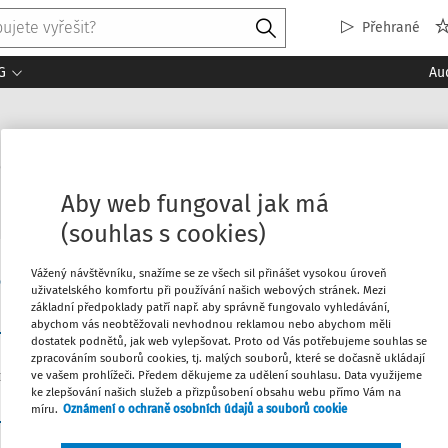
Přehrané
G
Au
musí firma řešit, aby byla udržiteln
Aby web fungoval jak má
(souhlas s cookies)
Vážený návštěvníku, snažíme se ze všech sil přinášet vysokou úroveň
Související dokumenty (4)
xe
uživatelského komfortu při používání našich webových stránek. Mezi
základní předpoklady patří např. aby správně fungovalo vyhledávání,
abychom vás neobtěžovali nevhodnou reklamou nebo abychom měli
dostatek podnětů, jak web vylepšovat. Proto od Vás potřebujeme souhlas se
zpracováním souborů cookies, tj. malých souborů, které se dočasně ukládají
ve vašem prohlížeči. Předem děkujeme za udělení souhlasu. Data využijeme
ke zlepšování našich služeb a přizpůsobení obsahu webu přímo Vám na
02:
míru.
Oznámení o ochraně osobních údajů a souborů cookie