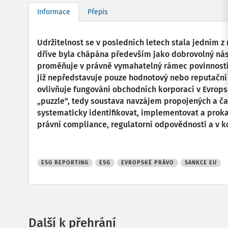
Informace
Přepis
Udržitelnost se v posledních letech stala jedním 
dříve byla chápána především jako dobrovolný nástr
proměňuje v právně vymahatelný rámec povinností.
již nepředstavuje pouze hodnotový nebo reputační 
ovlivňuje fungování obchodních korporací v Evropské
„puzzle“, tedy soustava navzájem propojených a ča
systematicky identifikovat, implementovat a prokaz
právní compliance, regulatorní odpovědnosti a v 
ESG REPORTING
ESG
EVROPSKÉ PRÁVO
SANKCE EU
Další k přehrání