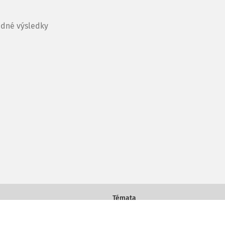
dné výsledky
Témata
Práce a mzda
Daně a účetnictví