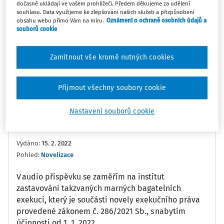
dočasně ukládají ve vašem prohlížeči. Předem děkujeme za udělení
souhlasu. Data využijeme ke zlepšování našich služeb a přizpůsobení
0:00
7:42
obsahu webu přímo Vám na míru.
Oznámení o ochraně osobních údajů a
souborů cookie
Oblíbené
Náměty
Sdílet
Zamítnout vše kromě nutných cookies
Poznámka
Sledovat
Přijmout všechny soubory cookie
Informace
Přepis
Nastavení souborů cookie
JUDr. Ing. Martin Štika
Vydáno
:
15. 2. 2022
Pohled:
Novelizace
V audio příspěvku se zaměřím na institut
zastavování takzvaných marných bagatelních
exekucí, který je součástí novely exekučního práva
provedené zákonem č. 286/2021 Sb., s nabytím
účinnosti od 1. 1. 2022.