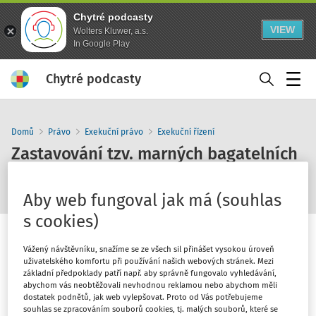
Chytré podcasty
VIEW
Wolters Kluwer, a.s.
In Google Play
Chytré podcasty
Menu
Domů
Právo
Exekuční právo
Exekuční řízení
Zastavování tzv. marných bagatelních
exekucí
Aby web fungoval jak má (souhlas
s cookies)
Vážený návštěvníku, snažíme se ze všech sil přinášet vysokou úroveň
uživatelského komfortu při používání našich webových stránek. Mezi
základní předpoklady patří např. aby správně fungovalo vyhledávání,
1
x
10
30
abychom vás neobtěžovali nevhodnou reklamou nebo abychom měli
dostatek podnětů, jak web vylepšovat. Proto od Vás potřebujeme
souhlas se zpracováním souborů cookies, tj. malých souborů, které se