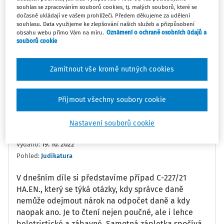
souhlas se zpracováním souborů cookies, tj. malých souborů, které se
dočasně ukládají ve vašem prohlížeči. Předem děkujeme za udělení
0:00
7:18
souhlasu. Data využijeme ke zlepšování našich služeb a přizpůsobení
obsahu webu přímo Vám na míru.
Oznámení o ochraně osobních údajů a
souborů cookie
Oblíbené
Náměty
Sdílet
Poznámka
Sledovat
Zamítnout vše kromě nutných cookies
Přijmout všechny soubory cookie
Informace
Přepis
Nastavení souborů cookie
Ing. Tomáš Brandejs
Vydáno
:
19. 10. 2022
Pohled:
Judikatura
V dnešním díle si představíme případ C-227/21
HA.EN., který se týká otázky, kdy správce daně
nemůže odejmout nárok na odpočet daně a kdy
naopak ano. Je to čtení nejen poučné, ale i lehce
beletristické a zábavné. Samotná zápletka spočívá