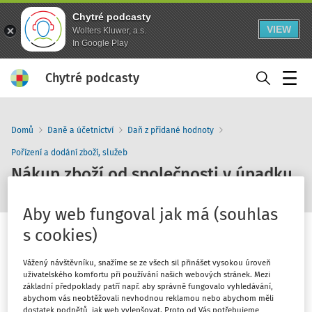
Chytré podcasty
VIEW
Wolters Kluwer, a.s.
In Google Play
Chytré podcasty
Menu
Domů
Daně a účetnictví
Daň z přidané hodnoty
Pořízení a dodání zboží, služeb
Nákup zboží od společnosti v úpadku
Aby web fungoval jak má (souhlas
s cookies)
Vážený návštěvníku, snažíme se ze všech sil přinášet vysokou úroveň
uživatelského komfortu při používání našich webových stránek. Mezi
1
x
10
30
základní předpoklady patří např. aby správně fungovalo vyhledávání,
abychom vás neobtěžovali nevhodnou reklamou nebo abychom měli
dostatek podnětů, jak web vylepšovat. Proto od Vás potřebujeme