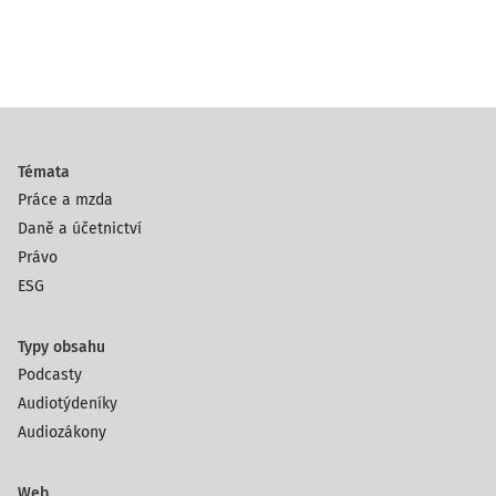
Témata
Práce a mzda
Daně a účetnictví
Právo
ESG
Typy obsahu
Podcasty
Audiotýdeníky
Audiozákony
Web