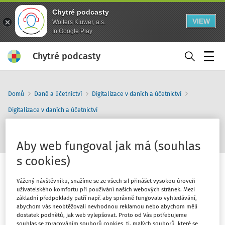
Chytré podcasty
VIEW
Wolters Kluwer, a.s.
In Google Play
Chytré podcasty
Menu
Domů
Daně a účetnictví
Digitalizace v daních a účetnictví
Digitalizace v daních a účetnictví
Elektronický podpis
Aby web fungoval jak má (souhlas
s cookies)
Vážený návštěvníku, snažíme se ze všech sil přinášet vysokou úroveň
uživatelského komfortu při používání našich webových stránek. Mezi
základní předpoklady patří např. aby správně fungovalo vyhledávání,
1
x
10
30
abychom vás neobtěžovali nevhodnou reklamou nebo abychom měli
dostatek podnětů, jak web vylepšovat. Proto od Vás potřebujeme
souhlas se zpracováním souborů cookies, tj. malých souborů, které se