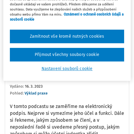
dočasně ukládají ve vašem prohlížeči. Předem děkujeme za udělení
souhlasu. Data využijeme ke zlepšování našich služeb a přizpůsobení
0:00
7:54
obsahu webu přímo Vám na míru.
Oznámení o ochraně osobních údajů a
souborů cookie
Oblíbené
Náměty
Sdílet
Zamítnout vše kromě nutných cookies
Poznámka
Sledovat
Přijmout všechny soubory cookie
Informace
Přepis
Související
Nastavení souborů cookie
Ing. Josef Horák Ph.D.
Vydáno
:
16. 3. 2023
Pohled:
Výklad praxe
V tomto podcastu se zaměříme na elektronický
podpis. Nejprve si vymezíme jeho účel a funkci. Dále
si řekneme, jakým způsobem se člení, a v
neposlední řadě si uvedeme přesný postup, jakým
způsobem si může účetní jednotka zřídit