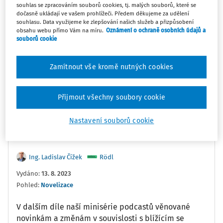
1
x
souhlas se zpracováním souborů cookies, tj. malých souborů, které se
10
30
dočasně ukládají ve vašem prohlížeči. Předem děkujeme za udělení
souhlasu. Data využijeme ke zlepšování našich služeb a přizpůsobení
obsahu webu přímo Vám na míru.
Oznámení o ochraně osobních údajů a
souborů cookie
0:00
9:28
Zamítnout vše kromě nutných cookies
Oblíbené
Náměty
Sdílet
Přijmout všechny soubory cookie
Poznámka
Sledovat
Nastavení souborů cookie
Informace
Přepis
Související
Ing. Ladislav Čížek
Rödl
Vydáno
:
13. 8. 2023
Pohled:
Novelizace
V dalším díle naší minisérie podcastů věnované
novinkám a změnám v souvislosti s blížícím se