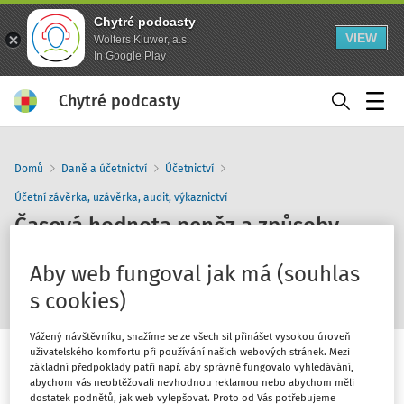
Chytré podcasty
VIEW
Wolters Kluwer, a.s.
In Google Play
Chytré podcasty
Menu
Domů
Daně a účetnictví
Účetnictví
Účetní závěrka, uzávěrka, audit, výkaznictví
Časová hodnota peněz a způsoby
oceňování v obrysech nového zákona
Aby web fungoval jak má (souhlas
o účetnictví
s cookies)
Vážený návštěvníku, snažíme se ze všech sil přinášet vysokou úroveň
uživatelského komfortu při používání našich webových stránek. Mezi
základní předpoklady patří např. aby správně fungovalo vyhledávání,
abychom vás neobtěžovali nevhodnou reklamou nebo abychom měli
dostatek podnětů, jak web vylepšovat. Proto od Vás potřebujeme