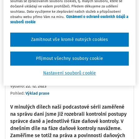
souhlas se zpracováním souborů cookies, tj. malých souborů, které se
0:00
02:26
dočasně ukládají ve vašem prohlížeči. Předem děkujeme za udělení
souhlasu. Data využijeme ke zlepšování našich služeb a přizpůsobení
obsahu webu přímo Vám na míru.
Oznámení o ochraně osobních údajů a
Oblíbené
Náměty
Sdílet
souborů cookie
Poznámka
Sledovat
Zamítnout vše kromě nutných cookies
Informace
Přepis
Související
Přijmout všechny soubory cookie
Ing. Zuzana Tregnerová
Bc. Vojtěch Bouřil
Nastavení souborů cookie
EKP Advisory, s.r.o.
Vydáno
:
22. 12. 2023
Pohled:
Výklad praxe
V minulých dílech naší podcastové sérii zaměřené
na správu daní jsme již rozebrali kontrolní postupy
správce daně a jednotlivé fáze daňové kontroly. V
dnešním díle na fáze daňové kontroly navážeme.
Zaměříme se totiž na práva a povinnosti daňových