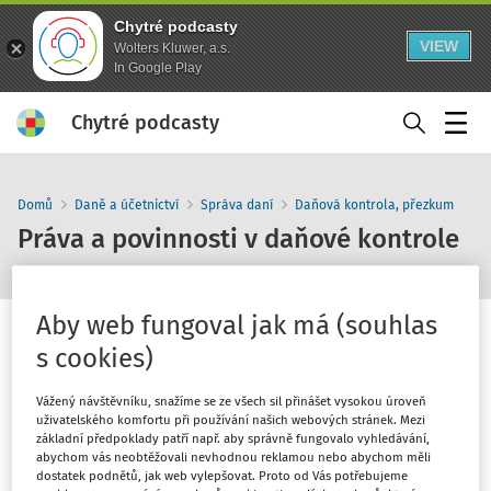
Chytré podcasty
VIEW
Wolters Kluwer, a.s.
In Google Play
Chytré podcasty
Menu
Domů
Daně a účetnictví
Správa daní
Daňová kontrola, přezkum
Práva a povinnosti v daňové kontrole
Aby web fungoval jak má (souhlas
s cookies)
1
x
Vážený návštěvníku, snažíme se ze všech sil přinášet vysokou úroveň
10
30
uživatelského komfortu při používání našich webových stránek. Mezi
základní předpoklady patří např. aby správně fungovalo vyhledávání,
abychom vás neobtěžovali nevhodnou reklamou nebo abychom měli
dostatek podnětů, jak web vylepšovat. Proto od Vás potřebujeme