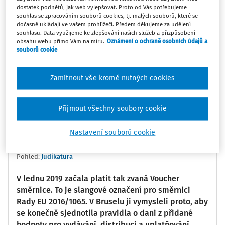
dostatek podnětů, jak web vylepšovat. Proto od Vás potřebujeme
souhlas se zpracováním souborů cookies, tj. malých souborů, které se
0:00
02:26
dočasně ukládají ve vašem prohlížeči. Předem děkujeme za udělení
souhlasu. Data využijeme ke zlepšování našich služeb a přizpůsobení
obsahu webu přímo Vám na míru.
Oznámení o ochraně osobních údajů a
Oblíbené
Náměty
Sdílet
souborů cookie
Poznámka
Sledovat
Zamítnout vše kromě nutných cookies
Informace
Přepis
Související
Přijmout všechny soubory cookie
Ing. Tomáš Brandejs
Nastavení souborů cookie
Vydáno
:
4. 6. 2024
Pohled:
Judikatura
V lednu 2019 začala platit tak zvaná Voucher
směrnice. To je slangové označení pro směrnici
Rady EU 2016/1065. V Bruselu ji vymysleli proto, aby
se konečně sjednotila pravidla o dani z přidané
hodnoty pro vydávání, distribuci a uplatňování