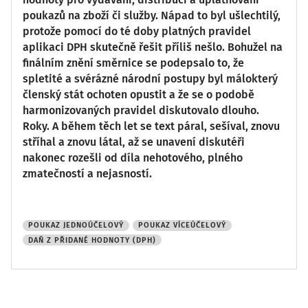
poukazů na zboží či služby. Nápad to byl ušlechtilý,
protože pomocí do té doby platných pravidel
aplikaci DPH skutečně řešit příliš nešlo. Bohužel na
finálním znění směrnice se podepsalo to, že
spletité a svérázné národní postupy byl málokterý
členský stát ochoten opustit a že se o podobě
harmonizovaných pravidel diskutovalo dlouho.
Roky. A během těch let se text páral, sešíval, znovu
stříhal a znovu látal, až se unavení diskutéři
nakonec rozešli od díla nehotového, plného
zmatečností a nejasností.
POUKAZ JEDNOÚČELOVÝ
POUKAZ VÍCEÚČELOVÝ
DAŇ Z PŘIDANÉ HODNOTY (DPH)