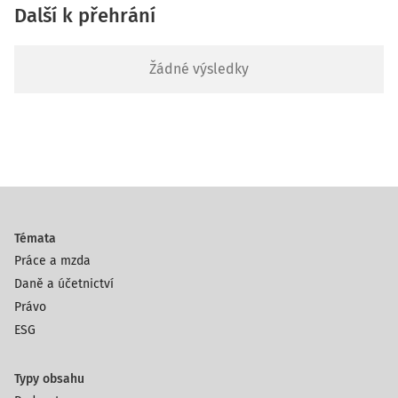
Další k přehrání
Žádné výsledky
Témata
Práce a mzda
Daně a účetnictví
Právo
ESG
Typy obsahu