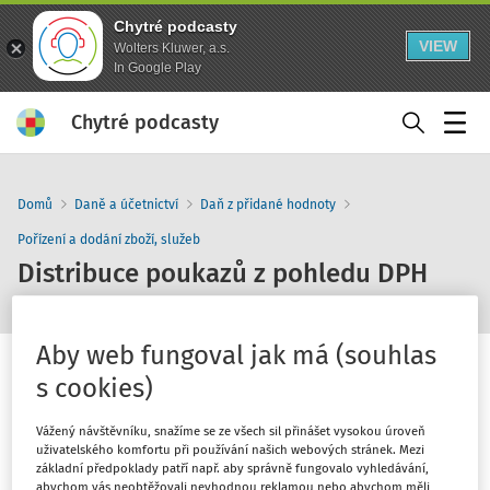
Chytré podcasty
VIEW
Wolters Kluwer, a.s.
In Google Play
Chytré podcasty
Menu
Domů
Daně a účetnictví
Daň z přidané hodnoty
Pořízení a dodání zboží, služeb
Distribuce poukazů z pohledu DPH
Aby web fungoval jak má (souhlas
s cookies)
Vážený návštěvníku, snažíme se ze všech sil přinášet vysokou úroveň
1
x
10
30
uživatelského komfortu při používání našich webových stránek. Mezi
základní předpoklady patří např. aby správně fungovalo vyhledávání,
abychom vás neobtěžovali nevhodnou reklamou nebo abychom měli