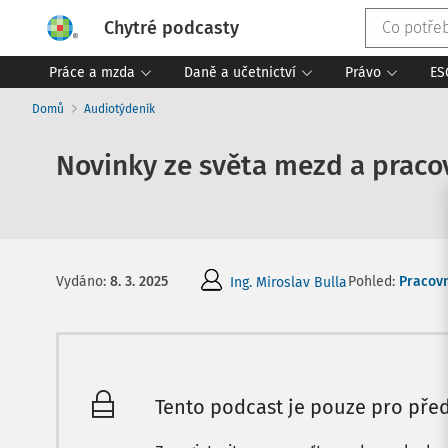
Chytré podcasty
Práce a mzda
Daně a učetnictví
Právo
ES
Domů
Audiotýdeník
Novinky ze světa mezd a pracov
Pohled:
Pracovn
Vydáno
:
8. 3. 2025
Ing. Miroslav Bulla
Tento podcast je pouze pro před