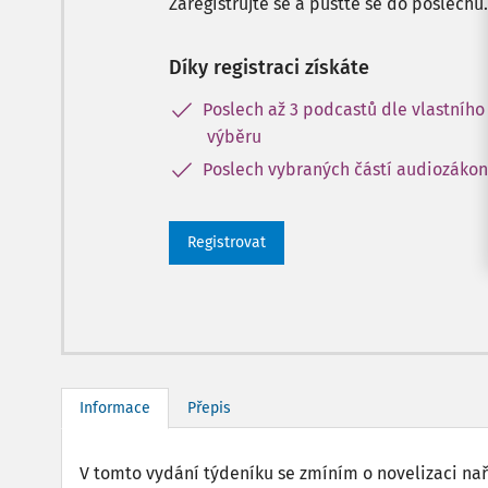
Zaregistrujte se a pusťte se do poslechu.
Díky registraci získáte
Poslech až 3 podcastů dle vlastního
výběru
Poslech vybraných částí audiozáko
Registrovat
Informace
Přepis
V tomto vydání týdeníku se zmíním o novelizaci nař