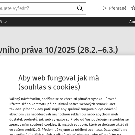
Přehrané
G
Au
ního práva 10/2025 (28.2.–6.3.)
Aby web fungoval jak má
ěprávní aktuality
(souhlas s cookies)
Vážený návštěvníku, snažíme se ze všech sil přinášet vysokou úroveň
uživatelského komfortu při používání našich webových stránek. Mezi
Máte předplatné?
Přihlaste s
základní předpoklady patří např. aby správně fungovalo vyhledávání,
abychom vás neobtěžovali nevhodnou reklamou nebo abychom měli
dostatek podnětů, jak web vylepšovat. Proto od Vás potřebujeme souhlas se
platitele
zpracováním souborů cookies, tj. malých souborů, které se dočasně ukládají
ve vašem prohlížeči. Předem děkujeme za udělení souhlasu. Data využijeme
ke zlepšování našich služeb a přizpůsobení obsahu webu přímo Vám na