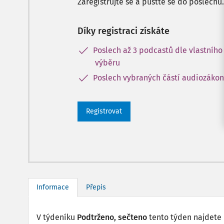
Zaregistrujte se a pusťte se do poslechu.
Díky registraci získáte
Poslech až 3 podcastů dle vlastního
výběru
Poslech vybraných částí audiozáko
Registrovat
Informace
Přepis
V týdeníku
Podtrženo, sečteno
tento týden najdete 