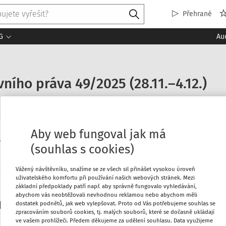
Přehrané
G
Au
ního práva 49/2025 (28.11.–4.12.)
Aby web fungoval jak má
něprávní aktuality
(souhlas s cookies)
Vážený návštěvníku, snažíme se ze všech sil přinášet vysokou úroveň
uživatelského komfortu při používání našich webových stránek. Mezi
Máte předplatné?
Přihlaste s
základní předpoklady patří např. aby správně fungovalo vyhledávání,
abychom vás neobtěžovali nevhodnou reklamou nebo abychom měli
platitele
dostatek podnětů, jak web vylepšovat. Proto od Vás potřebujeme souhlas se
zpracováním souborů cookies, tj. malých souborů, které se dočasně ukládají
ve vašem prohlížeči. Předem děkujeme za udělení souhlasu. Data využijeme