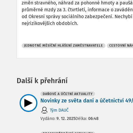
změn stravného, náhrad za pohonné hmoty a paušálu 
průměrné mzdy za 3. čtvrtletí, informace o zavádě
od Okresní správy sociálního zabezpečení. Nechybí 
nejrizikovějších obdobích.
JEDNOTNÉ MĚSÍČNÍ HLÁŠENÍ ZAMĚSTNAVATELE
CESTOVNÍ NÁ
Další k přehrání
DAŇOVÉ A ÚČETNÍ AKTUALITY
Novinky ze světa daní a účetnictví 49/2
Tým DAUČ
Vydáno:
9. 12. 2025
Délka:
06:48