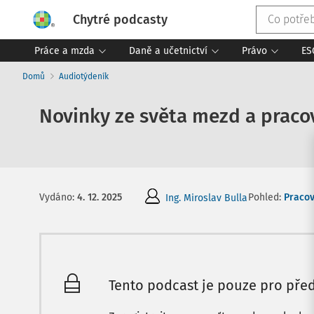
Chytré podcasty
Práce a mzda
Daně a učetnictví
Právo
ES
Domů
Audiotýdeník
Novinky ze světa mezd a pracov
Pohled:
Pracov
Vydáno
:
4. 12. 2025
Ing. Miroslav Bulla
Tento podcast je pouze pro před