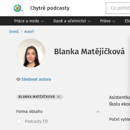
Chytré podcasty
Práce a mzda
Daně a učetnictví
Právo
ES
Domů
Autoři
Blanka Matějíčková
Sledovat autora
Asistentk
BLANKA MATĚJÍČKOVÁ
školu eko
Forma obsahu
Počet vyh
(1)
Podcasty