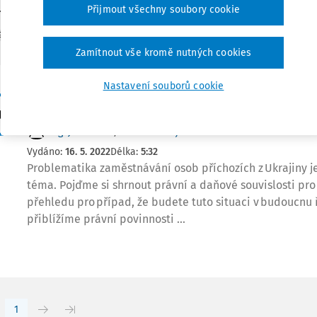
Přijmout všechny soubory cookie
 témata autora
ETNICTVÍ
Zamítnout vše kromě nutných cookies
Nastavení souborů cookie
VÝKLAD PRAXE
Daňová specifika zaměstnávání osob příchozích z
Ing. Jan Kotala
,
Blanka Matějíčková
Vydáno:
16. 5. 2022
Délka:
5:32
Problematika zaměstnávání osob příchozích z Ukrajiny je
téma. Pojďme si shrnout právní a daňové souvislosti pro
přehledu pro případ, že budete tuto situaci v budoucnu ř
přiblížíme právní povinnosti ...
1