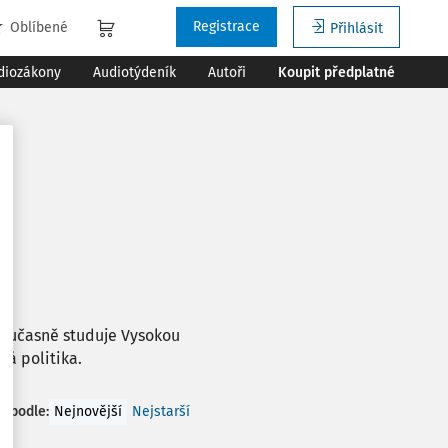
Registrace
Oblíbené
Přihlásit
diozákony
Audiotýdeník
Autoři
Koupit předplatné
Současně studuje Vysokou
vá politika.
t podle
:
Nejnovější
Nejstarší