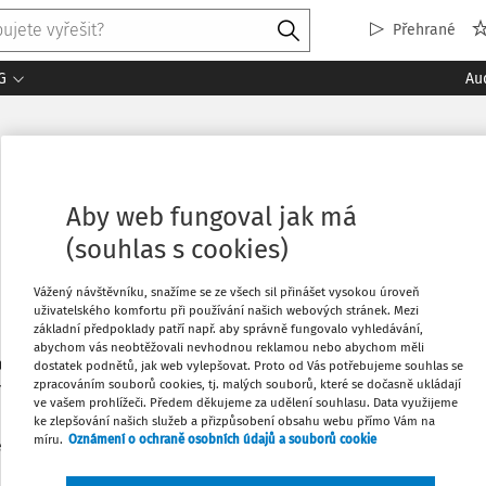
Přehrané
G
Au
Aby web fungoval jak má
(souhlas s cookies)
Vážený návštěvníku, snažíme se ze všech sil přinášet vysokou úroveň
uživatelského komfortu při používání našich webových stránek. Mezi
základní předpoklady patří např. aby správně fungovalo vyhledávání,
abychom vás neobtěžovali nevhodnou reklamou nebo abychom měli
a daňového poradce v poradenské společnosti EKP Advisory. 
dostatek podnětů, jak web vylepšovat. Proto od Vás potřebujeme souhlas se
zpracováním souborů cookies, tj. malých souborů, které se dočasně ukládají
nomickou na Fakultě financí a účetnictví, obor Zdanění a daňo
ve vašem prohlížeči. Předem děkujeme za udělení souhlasu. Data využijeme
ke zlepšování našich služeb a přizpůsobení obsahu webu přímo Vám na
míru.
Oznámení o ochraně osobních údajů a souborů cookie
1
ledaných dokumentů:
Řadi