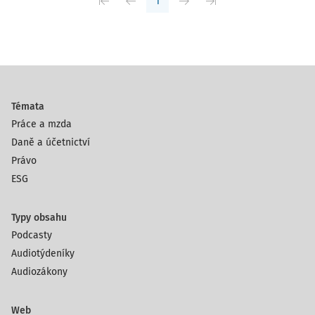
1
Témata
Práce a mzda
Daně a účetnictví
Právo
ESG
Typy obsahu
Podcasty
Audiotýdeníky
Audiozákony
Web