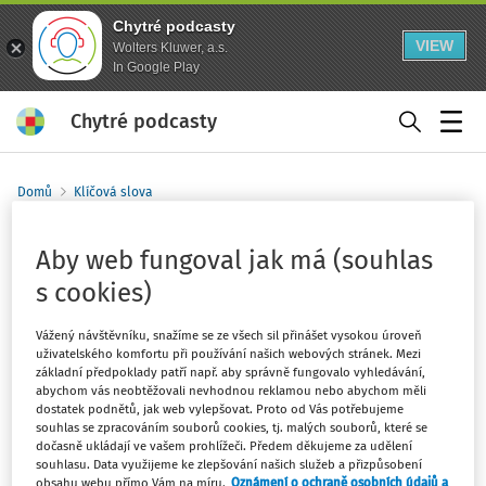
Chytré podcasty
VIEW
Wolters Kluwer, a.s.
In Google Play
Chytré podcasty
Menu
Domů
Klíčová slova
elektronická identifikace
Aby web fungoval jak má (souhlas
Sledovat klíčové slovo
s cookies)
Filtr
Vážený návštěvníku, snažíme se ze všech sil přinášet vysokou úroveň
uživatelského komfortu při používání našich webových stránek. Mezi
základní předpoklady patří např. aby správně fungovalo vyhledávání,
3
Počet vyhledaných dokumentů:
abychom vás neobtěžovali nevhodnou reklamou nebo abychom měli
dostatek podnětů, jak web vylepšovat. Proto od Vás potřebujeme
Řadit podle
:
Nejnovější
Nejstarší
souhlas se zpracováním souborů cookies, tj. malých souborů, které se
dočasně ukládají ve vašem prohlížeči. Předem děkujeme za udělení
souhlasu. Data využijeme ke zlepšování našich služeb a přizpůsobení
PRACOVNĚPRÁVNÍ AKTUALITY
obsahu webu přímo Vám na míru.
Oznámení o ochraně osobních údajů a