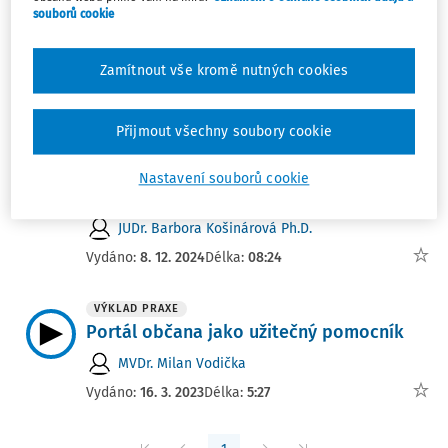
Novinky ze světa mezd a pracovního
souborů cookie
práva 10/2026 (6.–12.3.)
Zamítnout vše kromě nutných cookies
Ing. Miroslav Bulla
Vydáno:
14. 3. 2026
Délka:
08:11
Přijmout všechny soubory cookie
NOVELIZACE
Biometrická identifikace osob na letišti
Nastavení souborů cookie
Václava Havla
JUDr. Barbora Košinárová Ph.D.
Vydáno:
8. 12. 2024
Délka:
08:24
VÝKLAD PRAXE
Portál občana jako užitečný pomocník
MVDr. Milan Vodička
Vydáno:
16. 3. 2023
Délka:
5:27