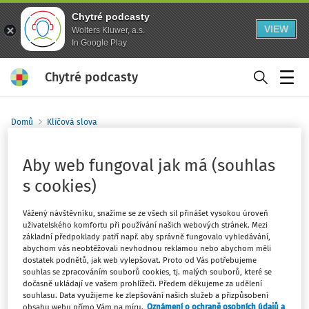
Chytré podcasty
VIEW
Wolters Kluwer, a.s.
In Google Play
Chytré podcasty
Menu
Domů
Klíčová slova
funkční měna
Aby web fungoval jak má (souhlas
Sledovat klíčové slovo
s cookies)
Filtr
Vážený návštěvníku, snažíme se ze všech sil přinášet vysokou úroveň
uživatelského komfortu při používání našich webových stránek. Mezi
základní předpoklady patří např. aby správně fungovalo vyhledávání,
3
Počet vyhledaných dokumentů:
abychom vás neobtěžovali nevhodnou reklamou nebo abychom měli
dostatek podnětů, jak web vylepšovat. Proto od Vás potřebujeme
Řadit podle
:
Nejnovější
Nejstarší
souhlas se zpracováním souborů cookies, tj. malých souborů, které se
dočasně ukládají ve vašem prohlížeči. Předem děkujeme za udělení
souhlasu. Data využijeme ke zlepšování našich služeb a přizpůsobení
NOVELIZACE
obsahu webu přímo Vám na míru.
Oznámení o ochraně osobních údajů a