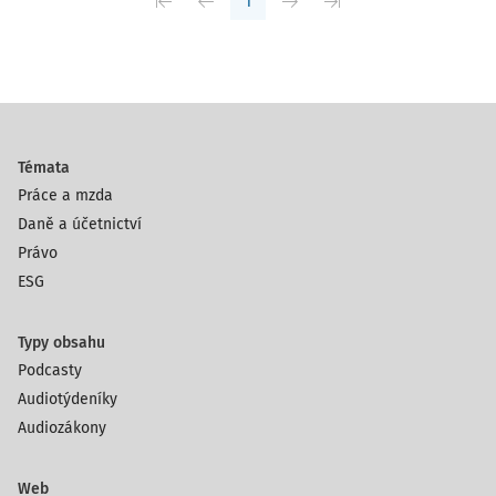
1
Témata
Práce a mzda
Daně a účetnictví
Právo
ESG
Typy obsahu
Podcasty
Audiotýdeníky
Audiozákony
Web