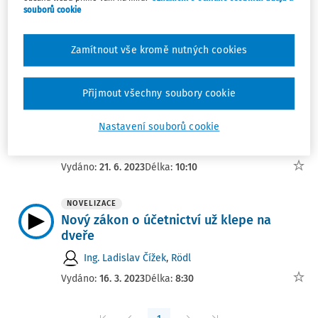
Funkční měna
souborů cookie
Ing. Josef Horák Ph.D.
Zamítnout vše kromě nutných cookies
Vydáno:
15. 4. 2024
Délka:
07:24
NOVELIZACE
Přijmout všechny soubory cookie
Funkční měna v obrysech nového zákona
o účetnictví
Nastavení souborů cookie
Ing. Ladislav Čížek
,
Rödl
Vydáno:
21. 6. 2023
Délka:
10:10
NOVELIZACE
Nový zákon o účetnictví už klepe na
dveře
Ing. Ladislav Čížek
,
Rödl
Vydáno:
16. 3. 2023
Délka:
8:30