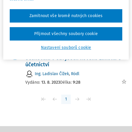
Novinky ze světa daní a účetnictví
12/2024 (18.–24. 3.)
Zamítnout vše kromě nutných cookies
Tým DAUČ
Vydáno:
26. 3. 2024
Délka:
06:44
Přijmout všechny soubory cookie
NOVELIZACE
Nastavení souborů cookie
Časová hodnota peněz a způsoby
oceňování v obrysech nového zákona o
účetnictví
Ing. Ladislav Čížek
,
Rödl
Vydáno:
13. 8. 2023
Délka:
9:28
1