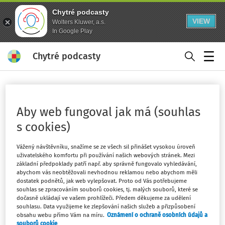
Chytré podcasty
VIEW
Wolters Kluwer, a.s.
In Google Play
Chytré podcasty
Menu
Domů
Klíčová slova
oceňování - strana 1
Aby web fungoval jak má (souhlas
Sledovat klíčové slovo
s cookies)
Vážený návštěvníku, snažíme se ze všech sil přinášet vysokou úroveň
Filtr
uživatelského komfortu při používání našich webových stránek. Mezi
základní předpoklady patří např. aby správně fungovalo vyhledávání,
abychom vás neobtěžovali nevhodnou reklamou nebo abychom měli
2
Počet vyhledaných dokumentů:
dostatek podnětů, jak web vylepšovat. Proto od Vás potřebujeme
souhlas se zpracováním souborů cookies, tj. malých souborů, které se
Řadit podle
:
Nejnovější
Nejstarší
dočasně ukládají ve vašem prohlížeči. Předem děkujeme za udělení
souhlasu. Data využijeme ke zlepšování našich služeb a přizpůsobení
obsahu webu přímo Vám na míru.
Oznámení o ochraně osobních údajů a
DAŇOVÉ A ÚČETNÍ AKTUALITY
souborů cookie