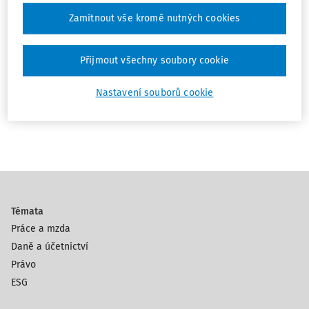
Zápůjčky mezi společností a společníky
Zamítnout vše kromě nutných cookies
Ing. Štěpán Eichinger
,
Ing. Michal Škrabiš FCCA
,
EKP Advisory, s.r.o.
Přijmout všechny soubory cookie
Vydáno:
15. 6. 2023
Délka:
8:08
Nastavení souborů cookie
1
Témata
Práce a mzda
Daně a účetnictví
Právo
ESG