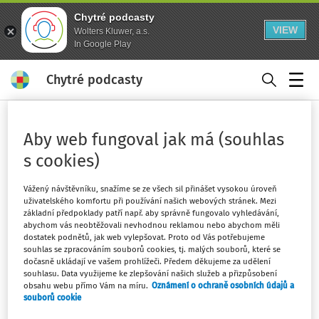
Chytré podcasty
VIEW
Wolters Kluwer, a.s.
In Google Play
Chytré podcasty
Menu
Domů
Klíčová slova
Aby web fungoval jak má (souhlas
zápůjčka
s cookies)
Sledovat klíčové slovo
Vážený návštěvníku, snažíme se ze všech sil přinášet vysokou úroveň
uživatelského komfortu při používání našich webových stránek. Mezi
Filtr
základní předpoklady patří např. aby správně fungovalo vyhledávání,
abychom vás neobtěžovali nevhodnou reklamou nebo abychom měli
dostatek podnětů, jak web vylepšovat. Proto od Vás potřebujeme
souhlas se zpracováním souborů cookies, tj. malých souborů, které se
1
Počet vyhledaných dokumentů:
dočasně ukládají ve vašem prohlížeči. Předem děkujeme za udělení
souhlasu. Data využijeme ke zlepšování našich služeb a přizpůsobení
Řadit podle
:
Nejnovější
Nejstarší
obsahu webu přímo Vám na míru.
Oznámení o ochraně osobních údajů a
souborů cookie
VÝKLAD PRAXE