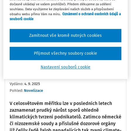
dočasně ukládají ve vašem prohlížeči. Předem děkujeme za udělení
souhlasu. Data využijeme ke zlepšování našich služeb a přizpůsobení
0:00
03:25
obsahu webu přímo Vám na míru.
Oznámení o ochraně osobních údajů a
souborů cookie
Oblíbené
Náměty
Sdílet
Zamítnout vše kromě nutných cookies
Poznámka
Sledovat
Přijmout všechny soubory cookie
Informace
Přepis
Související
Nastavení souborů cookie
JUDr. Monika Feigerlová LL.M., Ph.D.
Vydáno
:
4. 9. 2025
Pohled:
Novelizace
V celosvětovém měřítku lze v posledních letech
zaznamenat prudký nárůst sporů ohledně
klimatických tvrzení podnikatelů. Zatímco německé
či nizozemské soudy a příslušné dozorové orgány
již čelily řadě žalob napadajících tak zvaný climate-