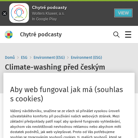
Chytré podcasty
VIEW
Wolters Kluwer, a.s.
In Google Play
Chytré podcasty
Menu
Domů
ESG
Environment (ESG)
Environment (ESG)
Climate-washing před českým
soudem
Aby web fungoval jak má (souhlas
s cookies)
Vážený návštěvníku, snažíme se ze všech sil přinášet vysokou úroveň
uživatelského komfortu při používání našich webových stránek. Mezi
1
x
základní předpoklady patří např. aby správně fungovalo vyhledávání,
10
30
abychom vás neobtěžovali nevhodnou reklamou nebo abychom měli
dostatek podnětů, jak web vylepšovat. Proto od Vás potřebujeme
souhlas se zpracováním souborů cookies, tj. malých souborů, které se