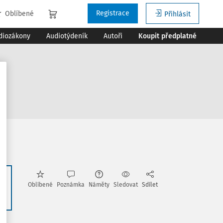
Registrace
Oblíbené
Přihlásit
diozákony
Audiotýdeník
Autoři
Koupit předplatné
Oblíbené
Poznámka
Náměty
Sledovat
Sdílet
26