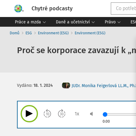
Chytré podcasty
Práce a mzda
Daně a učetnictví
Právo
ES
Domů
ESG
Environment (ESG)
Environment (ESG)
Proč se korporace zavazují k 
Vydáno
:
18. 1. 2024
JUDr. Monika Feigerlová LL.M., Ph.
1
x
10
30
0:00