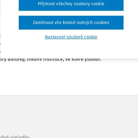
Přijmout všechny soubory cookie
Zamítnout vše kromě nutných cookies
 zahraničnímu trendu klimatických prohlášení. Dosažení klimatick
oku 2050 a dříve jsou typickým příkladem firemních sdělení. Jeji
Nastavení souborů cookie
od přijetí Pařížské dohody. Co taková prohlášení znamenají a odk
kých cílů, jež má dopad na podnikatele.
ry autorky, nikoliv instituce, ve které působí.
dné výsledky