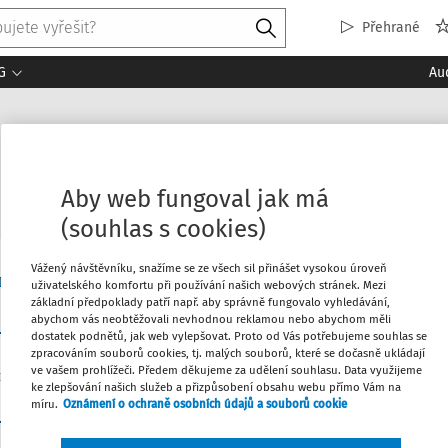
Přehrané
G
Au
„nulovým emisím“?
Aby web fungoval jak má
(souhlas s cookies)
Vážený návštěvníku, snažíme se ze všech sil přinášet vysokou úroveň
Pohled:
Novelizace
D.
uživatelského komfortu při používání našich webových stránek. Mezi
základní předpoklady patří např. aby správně fungovalo vyhledávání,
abychom vás neobtěžovali nevhodnou reklamou nebo abychom měli
dostatek podnětů, jak web vylepšovat. Proto od Vás potřebujeme souhlas se
zpracováním souborů cookies, tj. malých souborů, které se dočasně ukládají
ve vašem prohlížeči. Předem děkujeme za udělení souhlasu. Data využijeme
ke zlepšování našich služeb a přizpůsobení obsahu webu přímo Vám na
03:
míru.
Oznámení o ochraně osobních údajů a souborů cookie