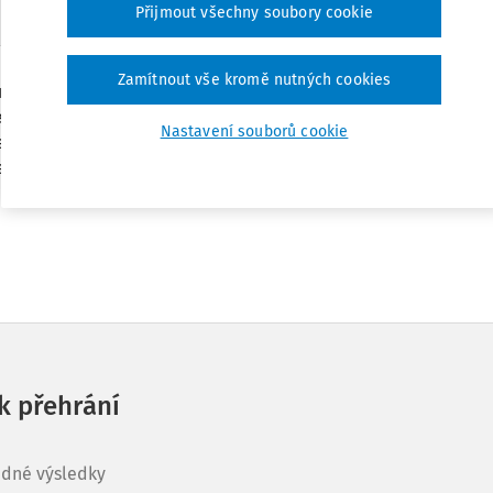
Přijmout všechny soubory cookie
Zamítnout vše kromě nutných cookies
tuře stavebních úřadů. Stavební úřady budou i nadále existova
e stavební úřad. Novinkou stavebního práva je i vznik
Nastavení souborů cookie
bního úřadu specializujícího se především na velké
edy na stavební úřad? To se dozvíte v dalším dílu nového
 k přehrání
dné výsledky