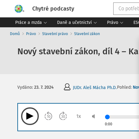
Chytré podcasty
Práce a mzda
Daně a učetnictví
Právo
ES
Domů
Právo
Stavební právo
Stavební zákon
Nový stavební zákon, díl 4 – K
Pohled:
No
Vydáno
:
23. 7. 2024
JUDr. Aleš Mácha Ph.D.
1
x
10
30
0:00