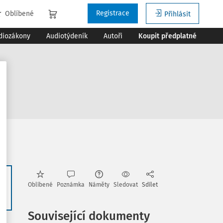
Registrace
Oblíbené
Přihlásit
diozákony
Audiotýdeník
Autoři
Koupit předplatné
Oblíbené
Poznámka
Náměty
Sledovat
Sdílet
26
Související dokumenty