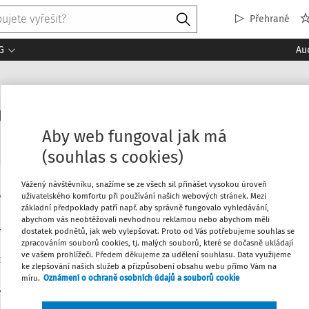
Přehrané
G
Au
am na stavební úřad
Aby web fungoval jak má
(souhlas s cookies)
Vážený návštěvníku, snažíme se ze všech sil přinášet vysokou úroveň
Související dokumenty (1)
velizace
uživatelského komfortu při používání našich webových stránek. Mezi
základní předpoklady patří např. aby správně fungovalo vyhledávání,
abychom vás neobtěžovali nevhodnou reklamou nebo abychom měli
dostatek podnětů, jak web vylepšovat. Proto od Vás potřebujeme souhlas se
zpracováním souborů cookies, tj. malých souborů, které se dočasně ukládají
ve vašem prohlížeči. Předem děkujeme za udělení souhlasu. Data využijeme
ke zlepšování našich služeb a přizpůsobení obsahu webu přímo Vám na
02:
míru.
Oznámení o ochraně osobních údajů a souborů cookie