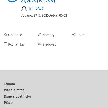
21/2025 (19.-25.5.)
Tým DAUČ
Vydáno:
27. 5. 2025
Délka:
05:02
Oblíbené
Náměty
Sdílet
Poznámka
Sledovat
Témata
Práce a mzda
Daně a účetnictví
Právo