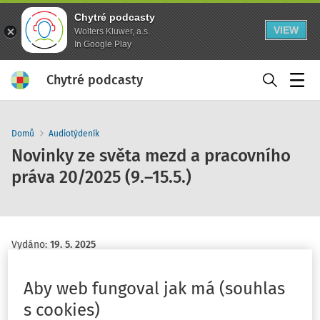
Chytré podcasty
VIEW
Wolters Kluwer, a.s.
In Google Play
Chytré podcasty
Menu
Domů
Audiotýdeník
Novinky ze světa mezd a pracovního
práva 20/2025 (9.–15.5.)
Vydáno
:
19. 5. 2025
Pohled:
Pracovněprávní aktuality
Ing. Miroslav Bulla
Aby web fungoval jak má (souhlas
Máte předplatné?
Přihlaste se
s cookies)