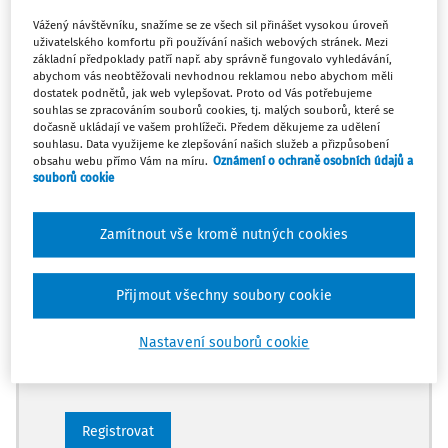
Vážený návštěvníku, snažíme se ze všech sil přinášet vysokou úroveň
uživatelského komfortu při používání našich webových stránek. Mezi
základní předpoklady patří např. aby správně fungovalo vyhledávání,
abychom vás neobtěžovali nevhodnou reklamou nebo abychom měli
Tento podcast je pouze pro
dostatek podnětů, jak web vylepšovat. Proto od Vás potřebujeme
předplatitele
souhlas se zpracováním souborů cookies, tj. malých souborů, které se
dočasně ukládají ve vašem prohlížeči. Předem děkujeme za udělení
souhlasu. Data využijeme ke zlepšování našich služeb a přizpůsobení
Zaregistrujte se a pusťte se do poslechu.
obsahu webu přímo Vám na míru.
Oznámení o ochraně osobních údajů a
souborů cookie
Díky registraci získáte
Zamítnout vše kromě nutných cookies
Poslech až 3 podcastů dle vlastního
výběru
Přijmout všechny soubory cookie
Odemčené podcasty
Poslech vybraných částí audiozákonů
Nastavení souborů cookie
Možnost využít mobilní aplikaci
Registrovat