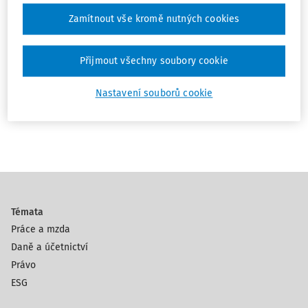
AI v náboru: Co automatizovat a co
Zamítnout vše kromě nutných cookies
nechat na lidech
Ing. Lenka Farkačová Říhová Ph.D.
Přijmout všechny soubory cookie
Vydáno:
11. 6. 2026
Délka:
12:20
Nastavení souborů cookie
1
Témata
Práce a mzda
Daně a účetnictví
Právo
ESG