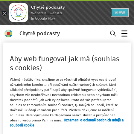
Chytré podcasty
VIEW
Wolters Kluwer, a.s.
In Google Play
Chytré podcasty
Menu
Domů
Klíčová slova
Aby web fungoval jak má (souhlas
nábor
s cookies)
Sledovat klíčové slovo
Vážený návštěvníku, snažíme se ze všech sil přinášet vysokou úroveň
uživatelského komfortu při používání našich webových stránek. Mezi
Filtr
základní předpoklady patří např. aby správně fungovalo vyhledávání,
abychom vás neobtěžovali nevhodnou reklamou nebo abychom měli
dostatek podnětů, jak web vylepšovat. Proto od Vás potřebujeme
souhlas se zpracováním souborů cookies, tj. malých souborů, které se
1
Počet vyhledaných dokumentů:
dočasně ukládají ve vašem prohlížeči. Předem děkujeme za udělení
souhlasu. Data využijeme ke zlepšování našich služeb a přizpůsobení
Řadit podle
:
Nejnovější
Nejstarší
obsahu webu přímo Vám na míru.
Oznámení o ochraně osobních údajů a
souborů cookie
VÝKLAD PRAXE
NOVELIZACE