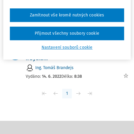
Technické zhodnocení versus oprava
EKP Advisory, s.r.o.
,
Ing. Lukáš Eisenwort
,
Jan
Zamítnout vše kromě nutných cookies
Hamáček
Vydáno:
12. 3. 2026
Délka:
05:17
Přijmout všechny soubory cookie
JUDIKATURA
Nastavení souborů cookie
Opravy a udržování prostor určených
k bydlení
Ing. Tomáš Brandejs
Vydáno:
14. 6. 2022
Délka:
8:38
1