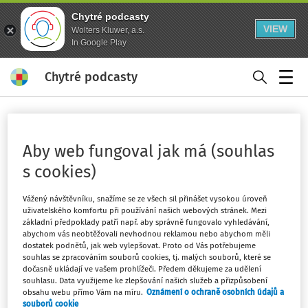
Chytré podcasty
VIEW
Wolters Kluwer, a.s.
In Google Play
Chytré podcasty
Menu
Domů
Klíčová slova
oprava majetku - strana 1
Aby web fungoval jak má (souhlas
Sledovat klíčové slovo
s cookies)
Vážený návštěvníku, snažíme se ze všech sil přinášet vysokou úroveň
Filtr
uživatelského komfortu při používání našich webových stránek. Mezi
základní předpoklady patří např. aby správně fungovalo vyhledávání,
abychom vás neobtěžovali nevhodnou reklamou nebo abychom měli
2
dostatek podnětů, jak web vylepšovat. Proto od Vás potřebujeme
Počet vyhledaných dokumentů:
souhlas se zpracováním souborů cookies, tj. malých souborů, které se
Řadit podle
:
Nejnovější
Nejstarší
dočasně ukládají ve vašem prohlížeči. Předem děkujeme za udělení
souhlasu. Data využijeme ke zlepšování našich služeb a přizpůsobení
obsahu webu přímo Vám na míru.
Oznámení o ochraně osobních údajů a
souborů cookie
VÝKLAD PRAXE