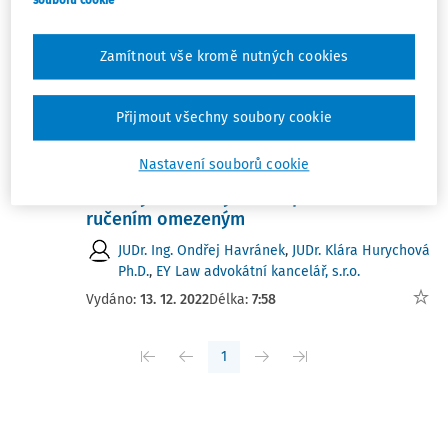
souborů cookie
Nezveřejnění účetní závěrky ve sbírce
listin
Zamítnout vše kromě nutných cookies
Ing. Petra Jerie
Vydáno:
25. 4. 2026
Délka:
05:49
Přijmout všechny soubory cookie
VÝKLAD PRAXE
Nastavení souborů cookie
Právní následky neukládání účetní
závěrky do sbírky listin společností s
ručením omezeným
JUDr. Ing. Ondřej Havránek
,
JUDr. Klára Hurychová
Ph.D.
,
EY Law advokátní kancelář, s.r.o.
Vydáno:
13. 12. 2022
Délka:
7:58
1