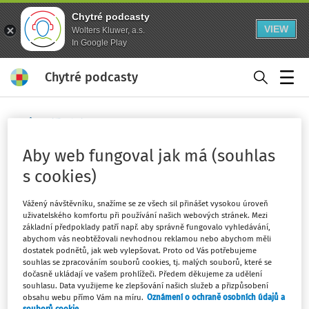
Chytré podcasty
VIEW
Wolters Kluwer, a.s.
In Google Play
Chytré podcasty
Menu
Domů
Klíčová slova
účetní závěrka
Aby web fungoval jak má (souhlas
Sledovat klíčové slovo
s cookies)
Filtr
Vážený návštěvníku, snažíme se ze všech sil přinášet vysokou úroveň
uživatelského komfortu při používání našich webových stránek. Mezi
základní předpoklady patří např. aby správně fungovalo vyhledávání,
abychom vás neobtěžovali nevhodnou reklamou nebo abychom měli
2
Počet vyhledaných dokumentů:
dostatek podnětů, jak web vylepšovat. Proto od Vás potřebujeme
souhlas se zpracováním souborů cookies, tj. malých souborů, které se
Řadit podle
:
Nejnovější
Nejstarší
dočasně ukládají ve vašem prohlížeči. Předem děkujeme za udělení
souhlasu. Data využijeme ke zlepšování našich služeb a přizpůsobení
obsahu webu přímo Vám na míru.
Oznámení o ochraně osobních údajů a
JUDIKATURA