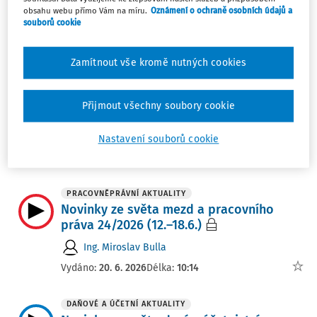
práva 25/2026 (19.–25.6.)
obsahu webu přímo Vám na míru.
Oznámení o ochraně osobních údajů a
souborů cookie
Ing. Miroslav Bulla
Vydáno:
29. 6. 2026
Délka:
09:37
Zamítnout vše kromě nutných cookies
DAŇOVÉ A ÚČETNÍ AKTUALITY
Novinky ze světa daní a účetnictví
Přijmout všechny soubory cookie
25/2026 (15.-21.6.)
Tým DAUČ
Nastavení souborů cookie
Vydáno:
25. 6. 2026
Délka:
07:10
PRACOVNĚPRÁVNÍ AKTUALITY
Novinky ze světa mezd a pracovního
práva 24/2026 (12.–18.6.)
Ing. Miroslav Bulla
Vydáno:
20. 6. 2026
Délka:
10:14
DAŇOVÉ A ÚČETNÍ AKTUALITY