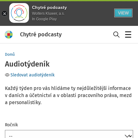
Chytré podcasty
VIEW
Wolters Kluwer, a.s.
In Google Play
Chytré podcasty
Menu
Domů
Audiotýdeník
Sledovat audiotýdeník
Každý týden pro vás hlídáme ty nejdůležitější informace
v daních a účetnictví a v oblasti pracovního práva, mezd
a personalistiky.
Ročník