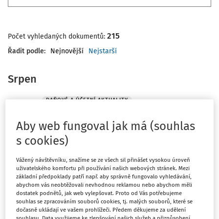
215
Počet vyhledaných dokumentů:
Řadit podle
:
Nejnovější
Nejstarší
Srpen
DAŇOVÉ A ÚČETNÍ AKTUALITY
Novinky ze světa daní a účetnictví 26-
30/2026 (22.6.-26.7.)
Aby web fungoval jak má (souhlas
Tým DAUČ
s cookies)
Vydáno:
3. 8. 2026
Délka:
13:11
Vážený návštěvníku, snažíme se ze všech sil přinášet vysokou úroveň
uživatelského komfortu při používání našich webových stránek. Mezi
Červen
základní předpoklady patří např. aby správně fungovalo vyhledávání,
abychom vás neobtěžovali nevhodnou reklamou nebo abychom měli
dostatek podnětů, jak web vylepšovat. Proto od Vás potřebujeme
PRACOVNĚPRÁVNÍ AKTUALITY
souhlas se zpracováním souborů cookies, tj. malých souborů, které se
Novinky ze světa mezd a pracovního
dočasně ukládají ve vašem prohlížeči. Předem děkujeme za udělení
souhlasu. Data využijeme ke zlepšování našich služeb a přizpůsobení