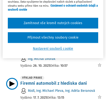
souhlasu. Data využijeme ke zlepšování našich služeb a přizpůsobení
Použití služebního automobilu pro
obsahu webu přímo Vám na míru.
Oznámení o ochraně osobních údajů a
soukromé účely
souborů cookie
EKP Advisory, s.r.o.
,
Jan Hamáček
,
Ing. Michal
Škrabiš FCCA
Zamítnout vše kromě nutných cookies
Vydáno:
24. 3. 2026
Délka:
05:23
Přijmout všechny soubory cookie
ROZHOVOR
Rozhovor s Michalem Dvořákem -
Nastavení souborů cookie
Automobil v daních
Ing. Michal Dvořák
Vydáno:
26. 10. 2025
Délka:
10:57
VÝKLAD PRAXE
Firemní automobil z hlediska daní
Rödl
,
Ing. Michael Pleva
,
Ing. Adéla Beranová
Vydáno:
17. 7. 2025
Délka:
13:15