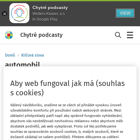
Chytré podcasty
VIEW
Wolters Kluwer, a.s.
In Google Play
Chytré podcasty
Menu
Domů
Klíčová slova
automobil
Sledovat klíčové slovo
Aby web fungoval jak má (souhlas
s cookies)
Filtr
Vážený návštěvníku, snažíme se ze všech sil přinášet vysokou úroveň
uživatelského komfortu při používání našich webových stránek. Mezi
4
Počet vyhledaných dokumentů:
základní předpoklady patří např. aby správně fungovalo vyhledávání,
abychom vás neobtěžovali nevhodnou reklamou nebo abychom měli
Řadit podle
:
Nejnovější
Nejstarší
dostatek podnětů, jak web vylepšovat. Proto od Vás potřebujeme
souhlas se zpracováním souborů cookies, tj. malých souborů, které se
dočasně ukládají ve vašem prohlížeči. Předem děkujeme za udělení
VÝKLAD PRAXE