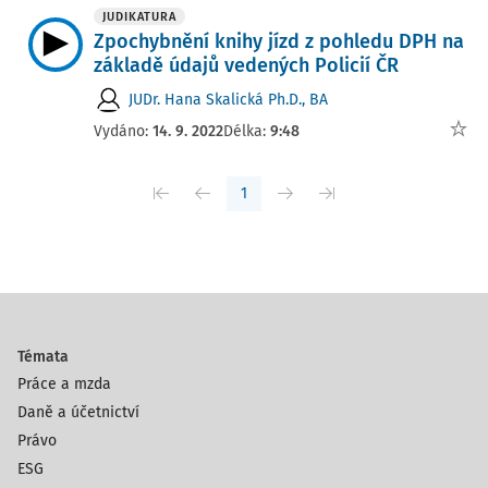
JUDIKATURA
Zpochybnění knihy jízd z pohledu DPH na
základě údajů vedených Policií ČR
JUDr. Hana Skalická Ph.D., BA
Vydáno:
14. 9. 2022
Délka:
9:48
1
Témata
Práce a mzda
Daně a účetnictví
Právo
ESG