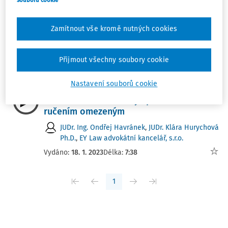
souborů cookie
ZOK v říši soudů: § 181 a možnost odvolat
svolanou valnou hromadu s.r.o. (27 Cdo
Zamítnout vše kromě nutných cookies
2453/2021)
Mgr. Ivan Chalupa
,
Mgr. David Reiterman
Přijmout všechny soubory cookie
Vydáno:
21. 5. 2023
Délka:
9:10
Nastavení souborů cookie
VÝKLAD PRAXE
Svolání valné hromady společnosti s
ručením omezeným
JUDr. Ing. Ondřej Havránek
,
JUDr. Klára Hurychová
Ph.D.
,
EY Law advokátní kancelář, s.r.o.
Vydáno:
18. 1. 2023
Délka:
7:38
1