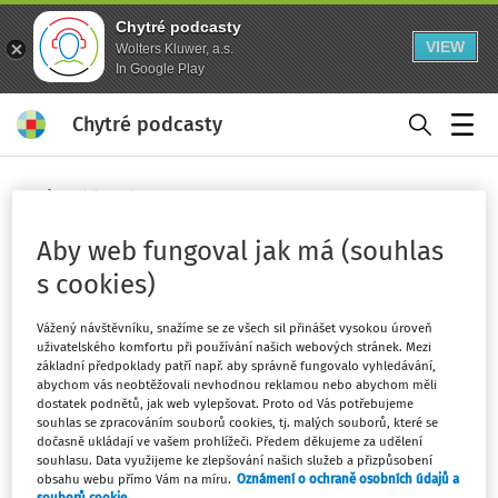
Chytré podcasty
VIEW
Wolters Kluwer, a.s.
In Google Play
Chytré podcasty
Menu
Domů
Klíčová slova
svolání valné hromady
Aby web fungoval jak má (souhlas
Sledovat klíčové slovo
s cookies)
Filtr
Vážený návštěvníku, snažíme se ze všech sil přinášet vysokou úroveň
uživatelského komfortu při používání našich webových stránek. Mezi
základní předpoklady patří např. aby správně fungovalo vyhledávání,
abychom vás neobtěžovali nevhodnou reklamou nebo abychom měli
2
Počet vyhledaných dokumentů:
dostatek podnětů, jak web vylepšovat. Proto od Vás potřebujeme
souhlas se zpracováním souborů cookies, tj. malých souborů, které se
Řadit podle
:
Nejnovější
Nejstarší
dočasně ukládají ve vašem prohlížeči. Předem děkujeme za udělení
souhlasu. Data využijeme ke zlepšování našich služeb a přizpůsobení
obsahu webu přímo Vám na míru.
Oznámení o ochraně osobních údajů a
JUDIKATURA