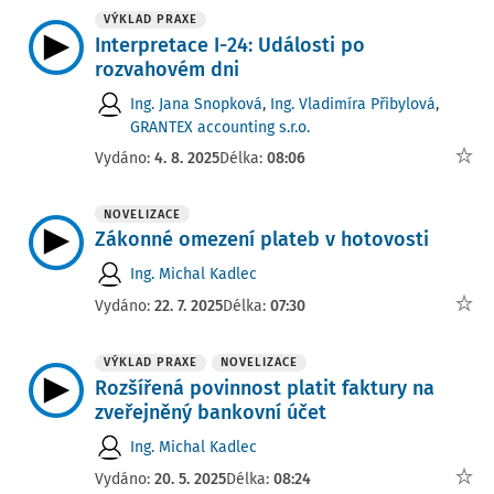
VÝKLAD PRAXE
Interpretace I-24: Události po
rozvahovém dni
Ing. Jana Snopková
,
Ing. Vladimíra Přibylová
,
GRANTEX accounting s.r.o.
Vydáno:
4. 8. 2025
Délka:
08:06
NOVELIZACE
Zákonné omezení plateb v hotovosti
Ing. Michal Kadlec
Vydáno:
22. 7. 2025
Délka:
07:30
VÝKLAD PRAXE
NOVELIZACE
Rozšířená povinnost platit faktury na
zveřejněný bankovní účet
Ing. Michal Kadlec
Vydáno:
20. 5. 2025
Délka:
08:24