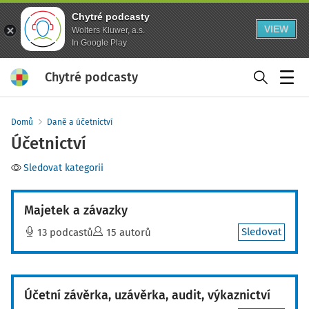
Chytré podcasty
VIEW
Wolters Kluwer, a.s.
In Google Play
Chytré podcasty
Menu
Domů
Daně a účetnictví
Účetnictví
Sledovat kategorii
Majetek a závazky
Sledovat
13 podcastů
15 autorů
Účetní závěrka, uzávěrka, audit, výkaznictví