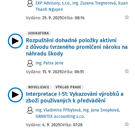
EKP Advisory, s.r.o.
,
Ing. Zuzana Tregnerová
,
Xuan
Thanh Nguyen
Vydáno:
25. 9. 2025
Délka:
08:14
JUDIKATURA
Rozpuštění dohadné položky aktivní
z důvodu tvrzeného promlčení nároku na
náhradu škody
Ing. Petra Jerie
Vydáno:
15. 9. 2025
Délka:
06:51
NOVELIZACE
VÝKLAD PRAXE
Interpretace I-51: Vykazování výrobků a
zboží používaných k předvádění
Ing. Vladimíra Přibylová
,
Ing. Jana Snopková
,
GRANTEX accounting s.r.o.
Vydáno:
4. 9. 2025
Délka:
07:28