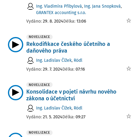
Ing. Vladimíra Přibylová
,
Ing. Jana Snopková
,
GRANTEX accounting s.r.o.
Vydáno:
29. 8. 2024
Délka:
13:06
NOVELIZACE
Rekodifikace českého účetního a
daňového práva
Ing. Ladislav Čížek
,
Rödl
Vydáno:
29. 7. 2024
Délka:
07:16
NOVELIZACE
Konsolidace v pojetí návrhu nového
zákona o účetnictví
Ing. Ladislav Čížek
,
Rödl
Vydáno:
21. 5. 2024
Délka:
09:27
NOVELIZACE