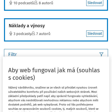
Sledovat
10 podcastů
8 autorů
Náklady a výnosy
Sledovat
3 podcasty
7 autorů
Filtr
Aby web fungoval jak má (souhlas
27
Počet vyhledaných dokumentů:
s cookies)
Řadit podle
:
Nejnovější
Nejstarší
Vážený návštěvníku, snažíme se ze všech sil přinášet vysokou úroveň
JUDIKATURA
uživatelského komfortu při používání našich webových stránek. Mezi
Nezveřejnění účetní závěrky ve sbírce
základní předpoklady patří např. aby správně fungovalo vyhledávání,
abychom vás neobtěžovali nevhodnou reklamou nebo abychom měli
listin
dostatek podnětů, jak web vylepšovat. Proto od Vás potřebujeme
souhlas se zpracováním souborů cookies, tj. malých souborů, které se
Ing. Petra Jerie