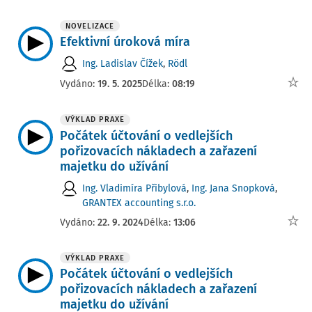
NOVELIZACE
Efektivní úroková míra
Ing. Ladislav Čížek
,
Rödl
Vydáno:
19. 5. 2025
Délka:
08:19
VÝKLAD PRAXE
Počátek účtování o vedlejších
pořizovacích nákladech a zařazení
majetku do užívání
Ing. Vladimíra Přibylová
,
Ing. Jana Snopková
,
GRANTEX accounting s.r.o.
Vydáno:
22. 9. 2024
Délka:
13:06
VÝKLAD PRAXE
Počátek účtování o vedlejších
pořizovacích nákladech a zařazení
majetku do užívání