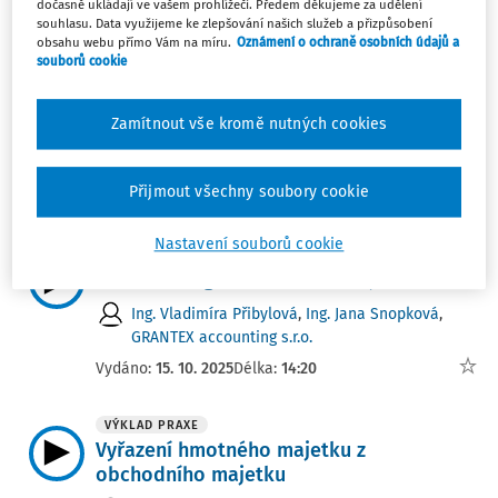
dočasně ukládají ve vašem prohlížeči. Předem děkujeme za udělení
Vydáno:
25. 4. 2026
Délka:
05:49
souhlasu. Data využijeme ke zlepšování našich služeb a přizpůsobení
obsahu webu přímo Vám na míru.
Oznámení o ochraně osobních údajů a
souborů cookie
VÝKLAD PRAXE
Technické zhodnocení versus oprava
Zamítnout vše kromě nutných cookies
EKP Advisory, s.r.o.
,
Ing. Lukáš Eisenwort
,
Jan
Hamáček
Přijmout všechny soubory cookie
Vydáno:
12. 3. 2026
Délka:
05:17
Nastavení souborů cookie
NOVELIZACE
Změna kategorizace účetních jednotek
Ing. Vladimíra Přibylová
,
Ing. Jana Snopková
,
GRANTEX accounting s.r.o.
Vydáno:
15. 10. 2025
Délka:
14:20
VÝKLAD PRAXE
Vyřazení hmotného majetku z
obchodního majetku