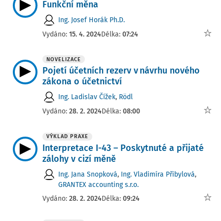
Funkční měna
Ing. Josef Horák Ph.D.
Vydáno:
15. 4. 2024
Délka:
07:24
NOVELIZACE
Pojetí účetních rezerv v návrhu nového
zákona o účetnictví
Ing. Ladislav Čížek
,
Rödl
Vydáno:
28. 2. 2024
Délka:
08:00
VÝKLAD PRAXE
Interpretace I-43 – Poskytnuté a přijaté
zálohy v cizí měně
Ing. Jana Snopková
,
Ing. Vladimíra Přibylová
,
GRANTEX accounting s.r.o.
Vydáno:
28. 2. 2024
Délka:
09:24