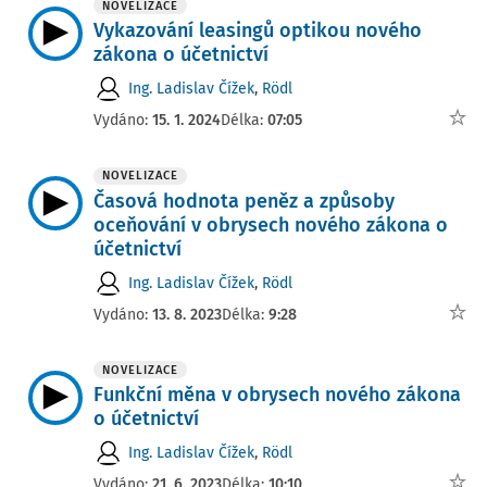
NOVELIZACE
Vykazování leasingů optikou nového
zákona o účetnictví
Ing. Ladislav Čížek
,
Rödl
Vydáno:
15. 1. 2024
Délka:
07:05
NOVELIZACE
Časová hodnota peněz a způsoby
oceňování v obrysech nového zákona o
účetnictví
Ing. Ladislav Čížek
,
Rödl
Vydáno:
13. 8. 2023
Délka:
9:28
NOVELIZACE
Funkční měna v obrysech nového zákona
o účetnictví
Ing. Ladislav Čížek
,
Rödl
Vydáno:
21. 6. 2023
Délka:
10:10