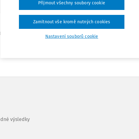
Přijmout všechny soubory cookie
Zamítnout vše kromě nutných cookies
se zaměstnavatelem v případě, že mu byla pohyblivá složka
jvyššího soudu ve vztahu k možnostem zaměstnavatele
Nastavení souborů cookie
dné výsledky