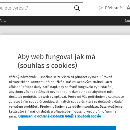
Přehrané
G
Au
dy
Aby web fungoval jak má
(souhlas s cookies)
Vážený návštěvníku, snažíme se ze všech sil přinášet vysokou úroveň
Pohled:
Judika
Kateřina Suchanová
EY Law advokátní kancelář, s.r.o.
uživatelského komfortu při používání našich webových stránek. Mezi
základní předpoklady patří např. aby správně fungovalo vyhledávání,
abychom vás neobtěžovali nevhodnou reklamou nebo abychom měli
dostatek podnětů, jak web vylepšovat. Proto od Vás potřebujeme souhlas se
zpracováním souborů cookies, tj. malých souborů, které se dočasně ukládají
ve vašem prohlížeči. Předem děkujeme za udělení souhlasu. Data využijeme
ke zlepšování našich služeb a přizpůsobení obsahu webu přímo Vám na
5:
míru.
Oznámení o ochraně osobních údajů a souborů cookie