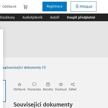
Registrace
Oblíbené
Přihlásit
diozákony
Audiotýdeník
Autoři
Koupit předplatné
Související dokumenty (1)
tura
Oblíbené
Poznámka
Náměty
Sledovat
Sdílet
37
Související dokumenty