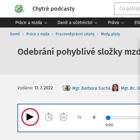
Chytré podcasty
Práce a mzda
Daně a učetnictví
Právo
ES
Domů
Práce a mzda
Pracovněprávní vztahy
Mzdy, platy
Odebrání pohyblivé složky mz
Vydáno
:
17. 7. 2022
Mgr. Barbora Suchá
Mgr. Bc. 
1
x
10
30
0:00