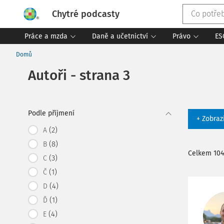
Chytré podcasty
Práce a mzda
Daně a učetnictví
Právo
ES
Domů
Autoři - strana 3
Podle příjmení
+ Zobraz
(2)
A
(8)
B
Celkem 104
(3)
C
(1)
Č
(4)
D
(1)
Ď
(4)
E