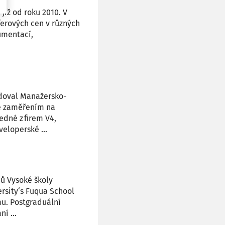
iž od roku 2010. V
ferových cen v různých
umentací,
udoval Manažersko-
se zaměřením na
edné z firem V4,
eloperské ...
ů Vysoké školy
rsity‘s Fuqua School
mu. Postgraduální
í ...