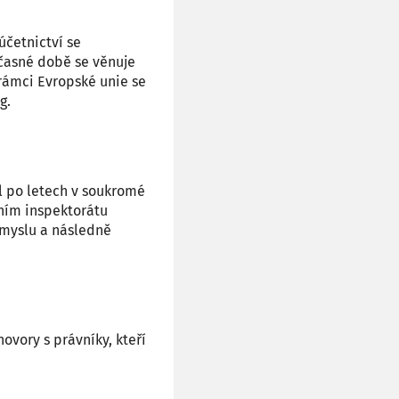
četnictví se
učasné době se věnuje
rámci Evropské unie se
g.
l po letech v soukromé
tním inspektorátu
ůmyslu a následně
ovory s právníky, kteří