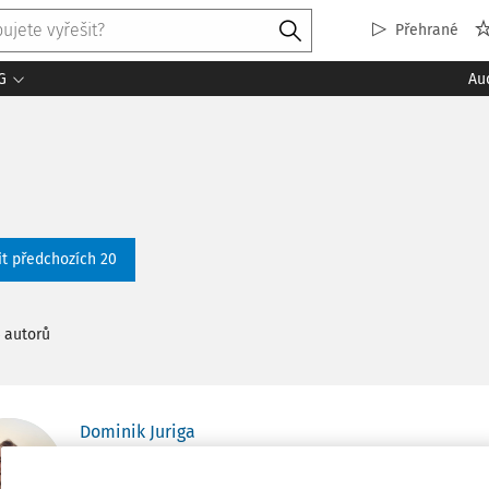
Přehrané
G
Au
it předchozích 20
 autorů
Dominik Juriga
Dominik je daňovým poradcem zapsaným v Komoře
od roku 2021. Vystudoval Vysokou školu ekonomicko