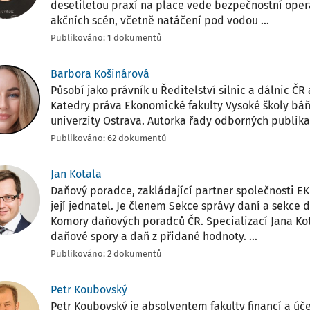
desetiletou praxí na place vede bezpečnostní opera
akčních scén, včetně natáčení pod vodou ...
Publikováno: 1 dokumentů
Barbora Košinárová
Působí jako právník u Ředitelství silnic a dálnic ČR
Katedry práva Ekonomické fakulty Vysoké školy báň
univerzity Ostrava. Autorka řady odborných publikac
Publikováno: 62 dokumentů
Jan Kotala
Daňový poradce, zakládající partner společnosti EK
její jednatel. Je členem Sekce správy daní a sekce
Komory daňových poradců ČR. Specializací Jana Ko
daňové spory a daň z přidané hodnoty. ...
Publikováno: 2 dokumentů
Petr Koubovský
Petr Koubovský je absolventem fakulty financí a úče