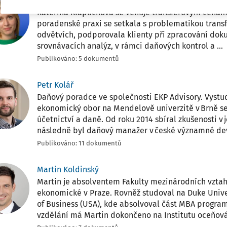
Kateřina Klapuchová
Kateřina Klapuchová se věnuje transferovým cenám j
poradenské praxi se setkala s problematikou trans
odvětvích, podporovala klienty při zpracování dok
srovnávacích analýz, v rámci daňových kontrol a ...
Publikováno: 5 dokumentů
Petr Kolář
Daňový poradce ve společnosti EKP Advisory. Vyst
ekonomický obor na Mendelově univerzitě v Brně 
účetnictví a daně. Od roku 2014 sbíral zkušenosti v j
následně byl daňový manažer v české významné dev
Publikováno: 11 dokumentů
Martin Koldinský
Martin je absolventem Fakulty mezinárodních vztah
ekonomické v Praze. Rovněž studoval na Duke Unive
of Business (USA), kde absolvoval část MBA progra
vzdělání má Martin dokončeno na Institutu oceňován