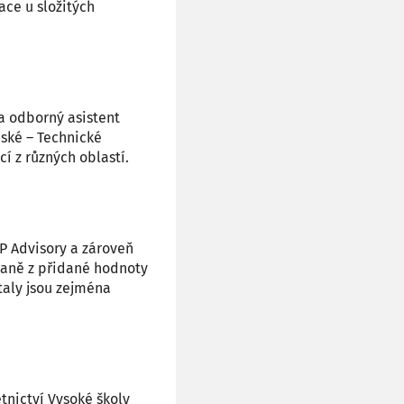
ce u složitých
 a odborný asistent
ské – Technické
í z různých oblastí.
P Advisory a zároveň
 daně z přidané hodnoty
taly jsou zejména
tnictví Vysoké školy