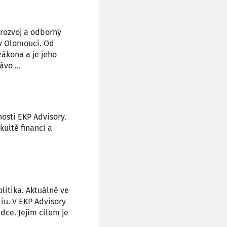
 rozvoj a odborný
 v Olomouci. Od
ákona a je jeho
vo ...
osti EKP Advisory.
ultě financí a
litika. Aktuálně ve
iu. V EKP Advisory
dce. Jejím cílem je