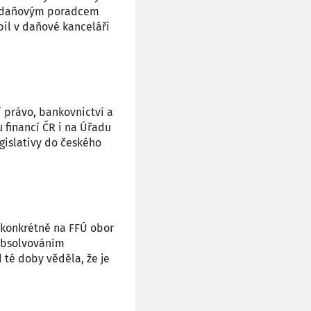
je daňovým poradcem
il v daňové kanceláři
í právo, bankovnictví a
u ﬁnancí ČR i na Úřadu
gislativy do českého
 konkrétně na FFÚ obor
 absolvováním
 té doby věděla, že je