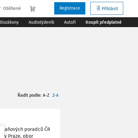
Registrace
Oblíbené
Přihlásit
diozákony
Audiotýdeník
Autoři
Koupit předplatné
Řadit podle
:
A-Z
Z-A
 daňových poradců ČR
u v Praze, obor