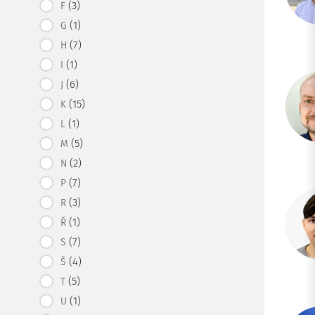
(3)
F
(1)
G
(7)
H
(1)
I
(6)
J
(15)
K
(1)
L
(5)
M
(2)
N
(7)
P
(3)
R
(1)
Ř
(7)
S
(4)
Š
(5)
T
(1)
U