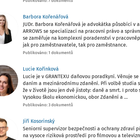
Publikováno: 7 dokumentů
Barbora Kořenářová
JUDr. Barbora Kořenářová je advokátka působící v a
ARROWS se specializací na pracovní právo a správní 
se zaměřuje na komplexní poradenství v pracovněpr
jak pro zaměstnavatele, tak pro zaměstnance.
Publikováno: 1 dokumentů
Lucie Kořínková
Lucie je v GRANTEXU daňovou poradkyní. Věnuje s
daním a mezinárodnímu zdanění. Při volbě studia se
že v životě jsou jen dvě jistoty: daně a smrt. I proto
Vysokou školu ekonomickou, obor Zdanění a ...
Publikováno: 3 dokumentů
Jiří Kosorinský
Seniorní supervizor bezpečnosti a ochrany zdraví př
na vysoce riziková prostředí pro filmovou a televizn