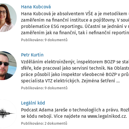
Hana Kubcová
Hana Kubcová je absolventem VŠE a je metodikem ú
zaměřením na finanční instituce a pojišťovny. V so
problematice ESG reportingu. Účastní se jednání v 
zaměřením jak na finanční, tak i nefinanční reportin
Publikováno: 9 dokumentů
Petr Kurtin
Vzděláním elektroinženýr, inspektorem BOZP se sta
sféře, kde pracoval jako servisní technik. Na Oblas
práce působil jako inspektor všeobecné BOZP v pr
specialista VTZ elektrických. Zejména šetření ...
Publikováno: 9 dokumentů
Legální kód
Podcast Adama Jareše o technologiích a právu. Rozh
se kódu nebojí. Více najdete na www.legalnikod.cz.
Publikováno: 2 dokumentů