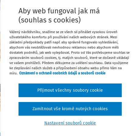
zdanění a daňová politika. Již během studia se od
Aby web fungoval jak má
problematiku daně z přidané hodnoty, daně z příjmů
(souhlas s cookies)
Publikováno: 5 dokumentů
Vážený návštěvníku, snažíme se ze všech sil přinášet vysokou úroveň
Michal Kadlec
uživatelského komfortu při používání našich webových stránek. Mezi
Michal Kadlec se daněmi a účetnictvím živí i baví ji
základní předpoklady patří např. aby správně fungovalo vyhledávání,
abychom vás neobtěžovali nevhodnou reklamou nebo abychom měli
škole ekonomické v Praze, jako daňový poradce půs
dostatek podnětů, jak web vylepšovat. Proto od Vás potřebujeme souhlas se
později založil účetní a daňovou kancelář MIDATAX E
zpracováním souborů cookies, tj. malých souborů, které se dočasně ukládají
i psaní odborných článků nebo přednášení ...
ve vašem prohlížeči. Předem děkujeme za udělení souhlasu. Data využijeme
ke zlepšování našich služeb a přizpůsobení obsahu webu přímo Vám na
Publikováno: 6 dokumentů
míru.
Oznámení o ochraně osobních údajů a souborů cookie
Jakub Kanický
Přijmout všechny soubory cookie
Jakub se už během studia na Právnické fakultě Univ
zaměřovat na právo v oblasti ochrany životního pros
problematice věnuje ve své vlastní praxi jako samo
Zamítnout vše kromě nutných cookies
zároveň působí jako vysokoškolský učitel ...
Publikováno: 7 dokumentů
Nastavení souborů cookie