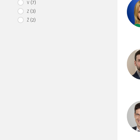
(7)
V
(3)
Z
(2)
Ž