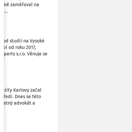
borně zaměřoval na
 ...
ž od studií na Vysoké
obí od roku 2017,
xperts s.r.o. Věnuje se
erzity Karlovy začal
tředí. Dnes se této
statný advokát a