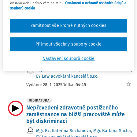
obsahu webu přímo Vám na míru.
Oznámení o ochraně osobních údajů a
Novinky ze světa mezd a pracovního
souborů cookie
práva 36/2025 (29.8.–4.9.)
Ing. Miroslav Bulla
Zamítnout vše kromě nutných cookies
Vydáno:
4. 9. 2025
Délka:
07:21
Přijmout všechny soubory cookie
JUDIKATURA
Nejvyšší správní soud radí, jak psát
Nastavení souborů cookie
pracovní inzeráty
Mgr. Barbora Suchá
,
Mgr. Bc. Kateřina Suchanová
,
EY Law advokátní kancelář, s.r.o.
Vydáno:
28. 1. 2025
Délka:
04:45
JUDIKATURA
Nepřevedení zdravotně postiženého
zaměstnance na bližší pracoviště může
být diskriminací
Mgr. Bc. Kateřina Suchanová
,
Mgr. Barbora Suchá
,