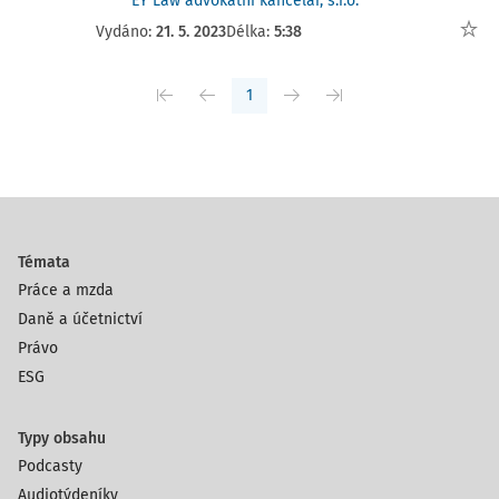
EY Law advokátní kancelář, s.r.o.
Vydáno:
21. 5. 2023
Délka:
5:38
1
Témata
Práce a mzda
Daně a účetnictví
Právo
ESG
Typy obsahu
Podcasty
Audiotýdeníky