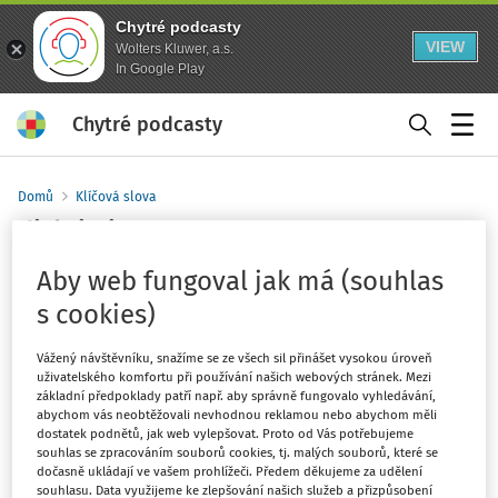
Chytré podcasty
VIEW
Wolters Kluwer, a.s.
In Google Play
Chytré podcasty
Menu
Domů
Klíčová slova
diskriminace
Sledovat klíčové slovo
Aby web fungoval jak má (souhlas
s cookies)
Filtr
Vážený návštěvníku, snažíme se ze všech sil přinášet vysokou úroveň
uživatelského komfortu při používání našich webových stránek. Mezi
3
základní předpoklady patří např. aby správně fungovalo vyhledávání,
Počet vyhledaných dokumentů:
abychom vás neobtěžovali nevhodnou reklamou nebo abychom měli
Řadit podle
:
Nejnovější
Nejstarší
dostatek podnětů, jak web vylepšovat. Proto od Vás potřebujeme
souhlas se zpracováním souborů cookies, tj. malých souborů, které se
dočasně ukládají ve vašem prohlížeči. Předem děkujeme za udělení
souhlasu. Data využijeme ke zlepšování našich služeb a přizpůsobení
PRACOVNĚPRÁVNÍ AKTUALITY