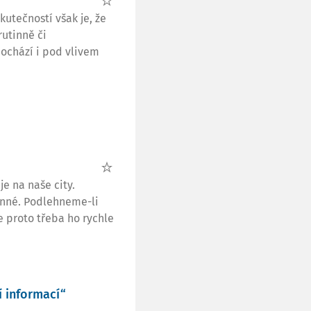
kutečností však je, že
utinně či
dochází i pod vlivem
e na naše city.
inné. Podlehneme-li
e proto třeba ho rychle
í informací“