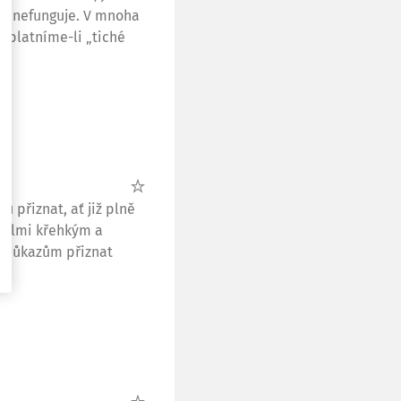
sto nefunguje. V mnoha
uplatníme-li „tiché
u přiznat, ať již plně
 velmi křehkým a
m důkazům přiznat