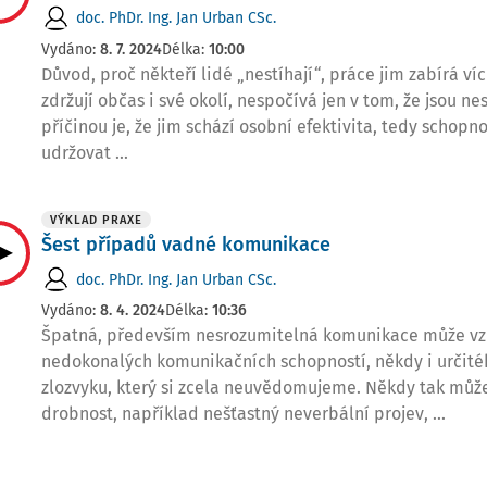
doc. PhDr. Ing. Jan Urban CSc.
Vydáno:
8. 7. 2024
Délka:
10:00
Důvod, proč někteří lidé „nestíhají“, práce jim zabírá víc
zdržují občas i své okolí, nespočívá jen v tom, že jsou n
příčinou je, že jim schází osobní efektivita, tedy schopno
udržovat ...
VÝKLAD PRAXE
Šest případů vadné komunikace
doc. PhDr. Ing. Jan Urban CSc.
Vydáno:
8. 4. 2024
Délka:
10:36
Špatná, především nesrozumitelná komunikace může vz
nedokonalých komunikačních schopností, někdy i určit
zlozvyku, který si zcela neuvědomujeme. Někdy tak může
drobnost, například nešťastný neverbální projev, ...