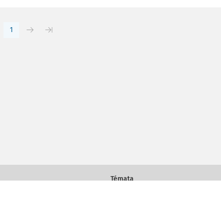
1
Témata
Práce a mzda
Daně a účetnictví
Právo