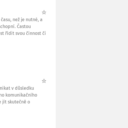
 času, než je nutné, a
eschopní. Častou
st řídit svou činnost či
nikat v důsledku
ého komunikačního
 jít skutečně o