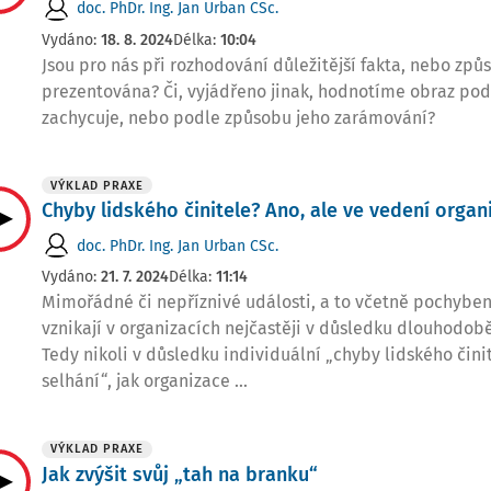
doc. PhDr. Ing. Jan Urban CSc.
Vydáno:
18. 8. 2024
Délka:
10:04
Jsou pro nás při rozhodování důležitější fakta, nebo způ
prezentována? Či, vyjádřeno jinak, hodnotíme obraz podl
zachycuje, nebo podle způsobu jeho zarámování?
VÝKLAD PRAXE
Chyby lidského činitele? Ano, ale ve vedení organ
doc. PhDr. Ing. Jan Urban CSc.
Vydáno:
21. 7. 2024
Délka:
11:14
Mimořádné či nepříznivé události, a to včetně pochyben
vznikají v organizacích nejčastěji v důsledku dlouhodobě
Tedy nikoli v důsledku individuální „chyby lidského čini
selhání“, jak organizace ...
VÝKLAD PRAXE
Jak zvýšit svůj „tah na branku“