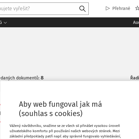
Přehrané
G
Au
8
ledaných dokumentů:
Řadi
Aby web fungoval jak má
VÝKLAD PRAXE
Kdy a jak pomáhá umění mlčet
(souhlas s cookies)
doc. PhDr. Ing. Jan Urban CSc.
Vážený návštěvníku, snažíme se ze všech sil přinášet vysokou úroveň
Vydáno:
20. 3. 2025
Délka:
09:16
uživatelského komfortu při používání našich webových stránek. Mezi
Někteří lidé jsou přesvědčeni, že nejlepším způsobem, ja
základní předpoklady patří např. aby správně fungovalo vyhledávání,