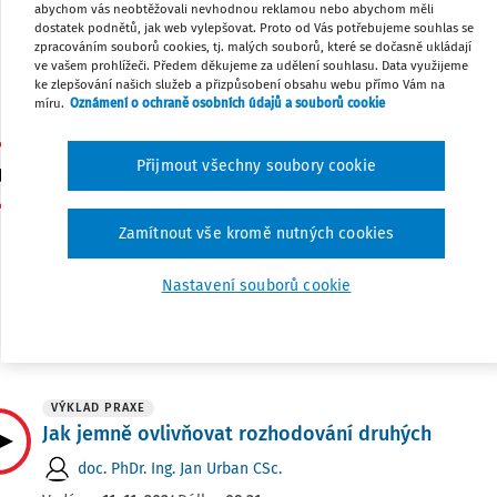
abychom vás neobtěžovali nevhodnou reklamou nebo abychom měli
zaplavit je přívalem slov. Tato představa však velmi ča
dostatek podnětů, jak web vylepšovat. Proto od Vás potřebujeme souhlas se
případech platí, že chceme-li zapůsobit, uděláme lépe, 
zpracováním souborů cookies, tj. malých souborů, které se dočasně ukládají
ve vašem prohlížeči. Předem děkujeme za udělení souhlasu. Data využijeme
umění“ mlčet. Proč tomu tak ...
ke zlepšování našich služeb a přizpůsobení obsahu webu přímo Vám na
míru.
Oznámení o ochraně osobních údajů a souborů cookie
VÝKLAD PRAXE
Jak jednat s lidmi, kteří odmítají přiznat chybu
Přijmout všechny soubory cookie
doc. PhDr. Ing. Jan Urban CSc.
Zamítnout vše kromě nutných cookies
Vydáno:
12. 1. 2025
Délka:
09:36
Normální reakcí na to, že jsme se dopustili chyby, je chyb
nebo aspoň částečně, a snažit se ji napravit. Lidé trpící
Nastavení souborů cookie
zranitelným egem však svůj omyl ani tváří v tvář drtivý
nedokážou. Své činy nebo ...
VÝKLAD PRAXE
Jak jemně ovlivňovat rozhodování druhých
doc. PhDr. Ing. Jan Urban CSc.