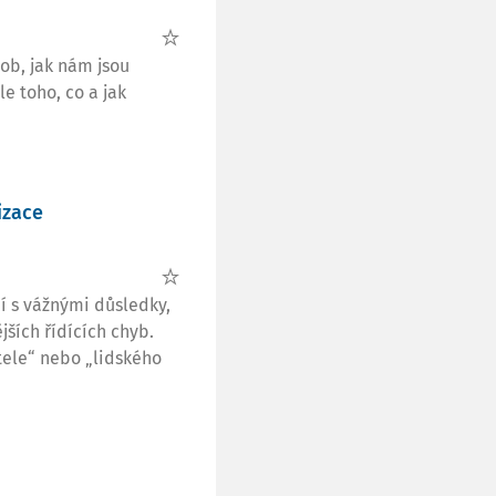
sob, jak nám jsou
e toho, co a jak
izace
í s vážnými důsledky,
jších řídících chyb.
tele“ nebo „lidského