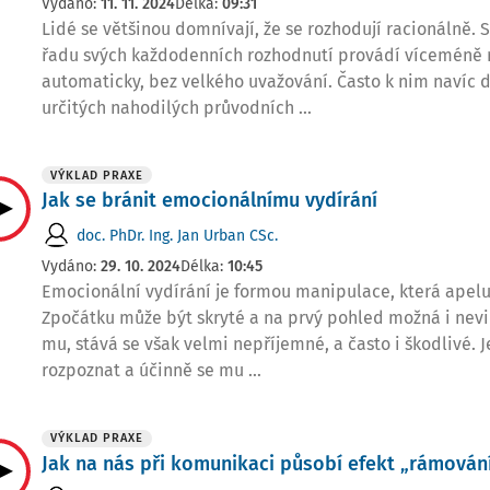
Vydáno:
11. 11. 2024
Délka:
09:31
Lidé se většinou domnívají, že se rozhodují racionálně. S
řadu svých každodenních rozhodnutí provádí víceméně r
automaticky, bez velkého uvažování. Často k nim navíc 
určitých nahodilých průvodních ...
VÝKLAD PRAXE
Jak se bránit emocionálnímu vydírání
doc. PhDr. Ing. Jan Urban CSc.
Vydáno:
29. 10. 2024
Délka:
10:45
Emocionální vydírání je formou manipulace, která apeluj
Zpočátku může být skryté a na prvý pohled možná i nev
mu, stává se však velmi nepříjemné, a často i škodlivé. J
rozpoznat a účinně se mu ...
VÝKLAD PRAXE
Jak na nás při komunikaci působí efekt „rámován