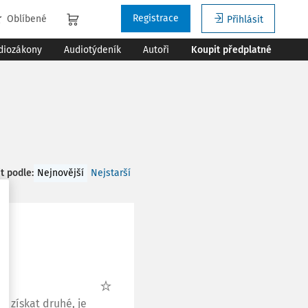
Registrace
Oblíbené
Přihlásit
diozákony
Audiotýdeník
Autoři
Koupit předplatné
t podle
:
Nejnovější
Nejstarší
k získat druhé, je