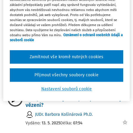
Jaký je právní náhled na poker dle
základní předpoklady patří např. aby správně fungovalo vyhledávání,
abychom vás neobtěžovali nevhodnou reklamou nebo abychom měli
rozsudku Nejvyššího správního soudu?
dostatek podnětů, jak web vylepšovat. Proto od Vás potřebujeme
souhlas se zpracováním souborů cookies, tj. malých souborů, které se
JUDr. Petr Brothánek
dočasně ukládají ve vašem prohlížeči. Předem děkujeme za udělení
Vydáno:
1. 6. 2026
Délka:
09:20
souhlasu. Data využijeme ke zlepšování našich služeb a přizpůsobení
obsahu webu přímo Vám na míru.
Oznámení o ochraně osobních údajů a
souborů cookie
PRACOVNĚPRÁVNÍ AKTUALITY
Novinky ze světa mezd a pracovního
Zamítnout vše kromě nutných cookies
práva 50/2025 (5.–11.12.)
Ing. Miroslav Bulla
Přijmout všechny soubory cookie
Vydáno:
15. 12. 2025
Délka:
09:58
Nastavení souborů cookie
JUDIKATURA
VÝKLAD PRAXE
Předjíždění: Kdy riskujete pokutu a kdy
vězení?
JUDr. Barbora Košinárová Ph.D.
Vydáno:
13. 5. 2025
Délka:
07:54