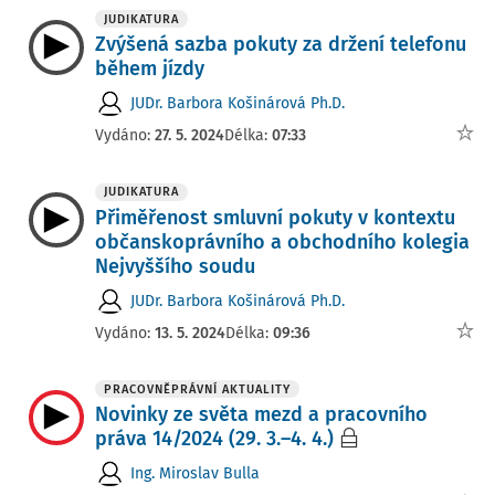
JUDIKATURA
Zvýšená sazba pokuty za držení telefonu
během jízdy
JUDr. Barbora Košinárová Ph.D.
Vydáno:
27. 5. 2024
Délka:
07:33
JUDIKATURA
Přiměřenost smluvní pokuty v kontextu
občanskoprávního a obchodního kolegia
Nejvyššího soudu
JUDr. Barbora Košinárová Ph.D.
Vydáno:
13. 5. 2024
Délka:
09:36
PRACOVNĚPRÁVNÍ AKTUALITY
Novinky ze světa mezd a pracovního
práva 14/2024 (29. 3.–4. 4.)
Ing. Miroslav Bulla