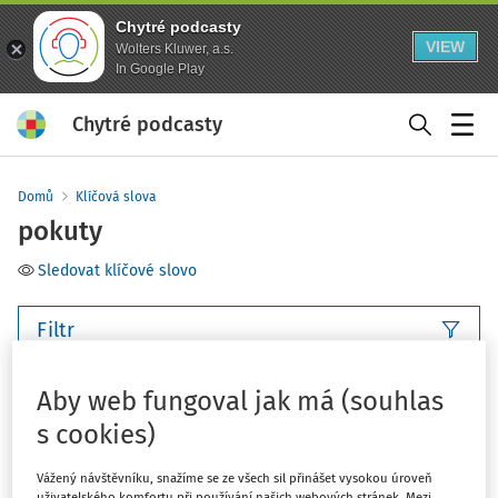
Chytré podcasty
VIEW
Wolters Kluwer, a.s.
In Google Play
Chytré podcasty
Menu
Domů
Klíčová slova
pokuty
Sledovat klíčové slovo
Filtr
Aby web fungoval jak má (souhlas
8
Počet vyhledaných dokumentů:
s cookies)
Řadit podle
:
Nejnovější
Nejstarší
Vážený návštěvníku, snažíme se ze všech sil přinášet vysokou úroveň
VÝKLAD PRAXE
uživatelského komfortu při používání našich webových stránek. Mezi