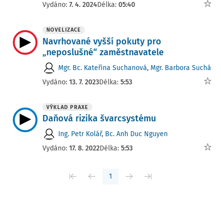
Vydáno:
7. 4. 2024
Délka:
05:40
NOVELIZACE
Navrhované vyšší pokuty pro
„neposlušné“ zaměstnavatele
Mgr. Bc. Kateřina Suchanová
,
Mgr. Barbora Suchá
Vydáno:
13. 7. 2023
Délka:
5:53
VÝKLAD PRAXE
Daňová rizika švarcsystému
Ing. Petr Kolář
,
Bc. Anh Duc Nguyen
Vydáno:
17. 8. 2022
Délka:
5:53
1