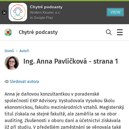
Chytré podcasty
VIEW
Wolters Kluwer, a.s.
In Google Play
Chytré podcasty
Menu
Domů
Autoři
Ing. Anna Pavlíčková - strana 1
Sledovat autora
Anna je daňovou konzultantkou v poradenské
společnosti EKP Advisory. Vystudovala Vysokou školu
ekonomickou, fakultu mezinárodních vztahů. Magisterský
titul získala na stejné fakultě, ale zaměřila se na obor
auditing. Zkušenosti v oboru daní a účetnictví získávala
již při studiu. V předešlém zaměstnání se věnovala také