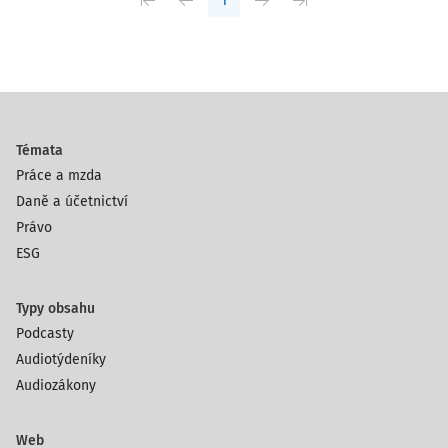
1
Témata
Práce a mzda
Daně a účetnictví
Právo
ESG
Typy obsahu
Podcasty
Audiotýdeníky
Audiozákony
Web