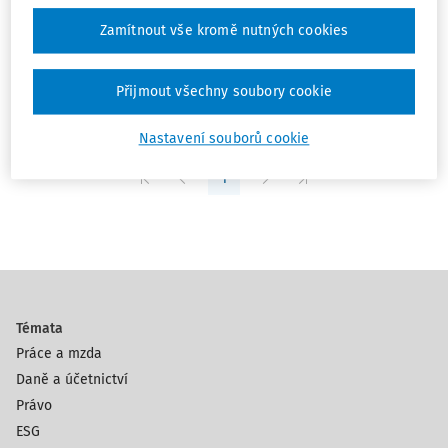
K odpovědnosti zaměstnavatele za
Zamítnout vše kromě nutných cookies
subjektivní hodnocení zaměstnance
Mgr. Barbora Suchá
,
Mgr. Bc. Kateřina Suchanová
,
Přijmout všechny soubory cookie
EY Law advokátní kancelář, s.r.o.
Vydáno:
14. 9. 2022
Délka:
4:43
Nastavení souborů cookie
1
Témata
Práce a mzda
Daně a účetnictví
Právo
ESG