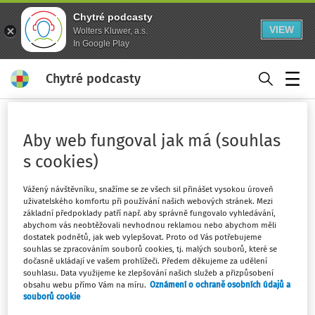
Chytré podcasty
VIEW
Wolters Kluwer, a.s.
In Google Play
Chytré podcasty
Menu
Domů
Klíčová slova
Aby web fungoval jak má (souhlas
hodnocení zaměstnance
s cookies)
Sledovat klíčové slovo
Vážený návštěvníku, snažíme se ze všech sil přinášet vysokou úroveň
uživatelského komfortu při používání našich webových stránek. Mezi
Filtr
základní předpoklady patří např. aby správně fungovalo vyhledávání,
abychom vás neobtěžovali nevhodnou reklamou nebo abychom měli
dostatek podnětů, jak web vylepšovat. Proto od Vás potřebujeme
souhlas se zpracováním souborů cookies, tj. malých souborů, které se
1
Počet vyhledaných dokumentů:
dočasně ukládají ve vašem prohlížeči. Předem děkujeme za udělení
souhlasu. Data využijeme ke zlepšování našich služeb a přizpůsobení
Řadit podle
:
Nejnovější
Nejstarší
obsahu webu přímo Vám na míru.
Oznámení o ochraně osobních údajů a
souborů cookie
JUDIKATURA