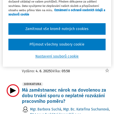
dočasně ukládají ve vašem prohlížeči. Předem děkujeme za udělení
Flexinovela zákoníku práce, díl 7. –
souhlasu. Data využijeme ke zlepšování našich služeb a přizpůsobení
Skončení pracovního poměru ze
obsahu webu přímo Vám na míru.
Oznámení o ochraně osobních údajů a
souborů cookie
zdravotních důvodů
Mgr. Barbora Suchá
,
ST Legal
Zamítnout vše kromě nutných cookies
Vydáno:
4. 9. 2025
Délka:
05.30
Přijmout všechny soubory cookie
JUDIKATURA
Opilí učitelé aneb limity alkoholu na
pracovišti
Nastavení souborů cookie
Mgr. Barbora Suchá
Vydáno:
4. 6. 2025
Délka:
05:58
JUDIKATURA
Má zaměstnanec nárok na dovolenou za
dobu trvání sporu o neplatné rozvázání
pracovního poměru?
Mgr. Barbora Suchá
,
Mgr. Bc. Kateřina Suchanová
,