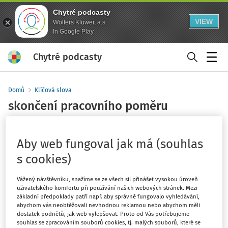
Chytré podcasty
VIEW
Wolters Kluwer, a.s.
In Google Play
Chytré podcasty
Menu
Domů
Klíčová slova
skončení pracovního poměru
Sledovat klíčové slovo
Aby web fungoval jak má (souhlas
Filtr
s cookies)
Vážený návštěvníku, snažíme se ze všech sil přinášet vysokou úroveň
4
Počet vyhledaných dokumentů:
uživatelského komfortu při používání našich webových stránek. Mezi
základní předpoklady patří např. aby správně fungovalo vyhledávání,
Řadit podle
:
Nejnovější
Nejstarší
abychom vás neobtěžovali nevhodnou reklamou nebo abychom měli
dostatek podnětů, jak web vylepšovat. Proto od Vás potřebujeme
souhlas se zpracováním souborů cookies, tj. malých souborů, které se
NOVELIZACE