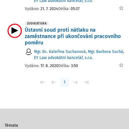
EY Law advokátní kancelář, s.r.o.
Vydáno:
21. 7. 2024
Délka:
05:37
JUDIKATURA
Ústavní soud proti nátlaku na
zaměstnance při ukončování pracovního
poměru
Mgr. Bc. Kateřina Suchanová
,
Mgr. Barbora Suchá
,
EY Law advokátní kancelář, s.r.o.
Vydáno:
17. 8. 2020
Délka:
3:50
1
Témata