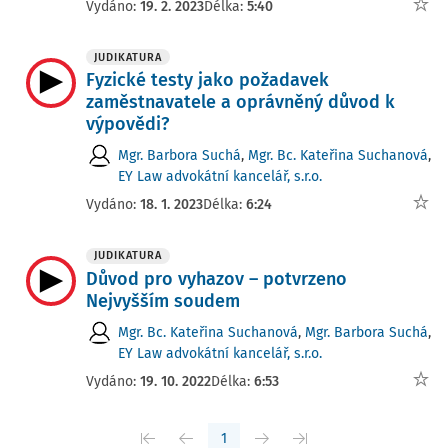
Vydáno:
19. 2. 2023
Délka:
5:40
JUDIKATURA
Fyzické testy jako požadavek
zaměstnavatele a oprávněný důvod k
výpovědi?
Mgr. Barbora Suchá
,
Mgr. Bc. Kateřina Suchanová
,
EY Law advokátní kancelář, s.r.o.
Vydáno:
18. 1. 2023
Délka:
6:24
JUDIKATURA
Důvod pro vyhazov – potvrzeno
Nejvyšším soudem
Mgr. Bc. Kateřina Suchanová
,
Mgr. Barbora Suchá
,
EY Law advokátní kancelář, s.r.o.
Vydáno:
19. 10. 2022
Délka:
6:53
1