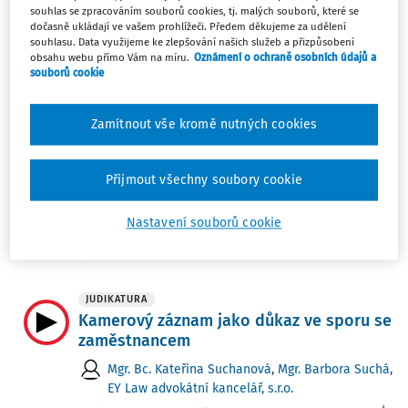
souhlas se zpracováním souborů cookies, tj. malých souborů, které se
Novinky ze světa mezd a pracovního
dočasně ukládají ve vašem prohlížeči. Předem děkujeme za udělení
práva 6/2025 (31.1.–6.2.)
souhlasu. Data využijeme ke zlepšování našich služeb a přizpůsobení
obsahu webu přímo Vám na míru.
Oznámení o ochraně osobních údajů a
Ing. Miroslav Bulla
souborů cookie
Vydáno:
7. 2. 2025
Délka:
06:48
Zamítnout vše kromě nutných cookies
JUDIKATURA
Je dohoda uzavřená pod výhružkou
platná
Přijmout všechny soubory cookie
Mgr. Barbora Suchá
,
Mgr. Bc. Kateřina Suchanová
,
Nastavení souborů cookie
EY Law advokátní kancelář, s.r.o.
Vydáno:
13. 10. 2024
Délka:
05:23
JUDIKATURA
Kamerový záznam jako důkaz ve sporu se
zaměstnancem
Mgr. Bc. Kateřina Suchanová
,
Mgr. Barbora Suchá
,
EY Law advokátní kancelář, s.r.o.