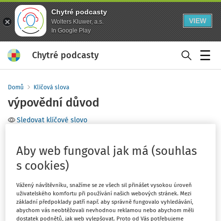
Chytré podcasty
VIEW
Wolters Kluwer, a.s.
In Google Play
Chytré podcasty
Menu
Domů
Klíčová slova
výpovědní důvod
Sledovat klíčové slovo
Filtr
Aby web fungoval jak má (souhlas
s cookies)
5
Počet vyhledaných dokumentů:
Vážený návštěvníku, snažíme se ze všech sil přinášet vysokou úroveň
Řadit podle
:
Nejnovější
Nejstarší
uživatelského komfortu při používání našich webových stránek. Mezi
základní předpoklady patří např. aby správně fungovalo vyhledávání,
abychom vás neobtěžovali nevhodnou reklamou nebo abychom měli
dostatek podnětů, jak web vylepšovat. Proto od Vás potřebujeme
PRACOVNĚPRÁVNÍ AKTUALITY