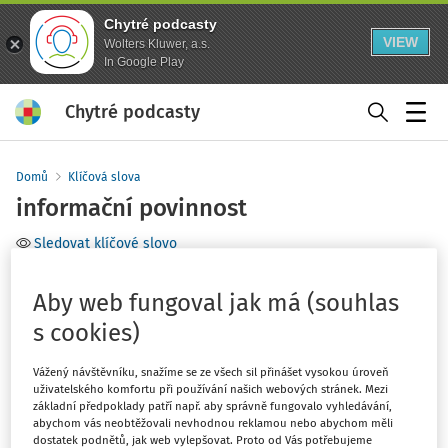
Chytré podcasty
VIEW
Wolters Kluwer, a.s.
In Google Play
Chytré podcasty
Menu
Domů
Klíčová slova
informační povinnost
Sledovat klíčové slovo
Filtr
Aby web fungoval jak má (souhlas
s cookies)
5
Počet vyhledaných dokumentů:
Vážený návštěvníku, snažíme se ze všech sil přinášet vysokou úroveň
Řadit podle
:
Nejnovější
Nejstarší
uživatelského komfortu při používání našich webových stránek. Mezi
základní předpoklady patří např. aby správně fungovalo vyhledávání,
abychom vás neobtěžovali nevhodnou reklamou nebo abychom měli
dostatek podnětů, jak web vylepšovat. Proto od Vás potřebujeme
JUDIKATURA