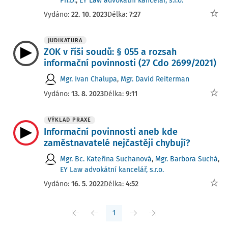
Ph.D.
,
EY Law advokátní kancelář, s.r.o.
Vydáno:
22. 10. 2023
Délka:
7:27
JUDIKATURA
ZOK v říši soudů: § 055 a rozsah
informační povinnosti (27 Cdo 2699/2021)
Mgr. Ivan Chalupa
,
Mgr. David Reiterman
Vydáno:
13. 8. 2023
Délka:
9:11
VÝKLAD PRAXE
Informační povinnosti aneb kde
zaměstnavatelé nejčastěji chybují?
Mgr. Bc. Kateřina Suchanová
,
Mgr. Barbora Suchá
,
EY Law advokátní kancelář, s.r.o.
Vydáno:
16. 5. 2022
Délka:
4:52
1