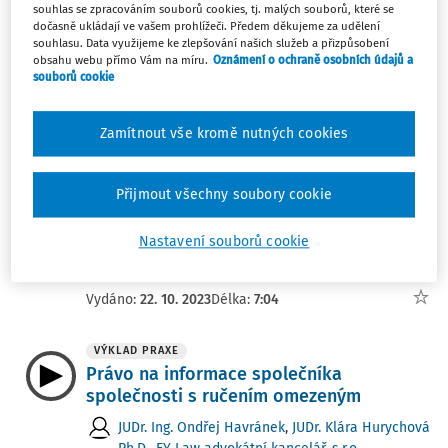
souhlas se zpracováním souborů cookies, tj. malých souborů, které se
ZOK v říši soudů: § 055 a materiální
dočasně ukládají ve vašem prohlížeči. Předem děkujeme za udělení
splnění informační povinnosti (27 Cdo
souhlasu. Data využijeme ke zlepšování našich služeb a přizpůsobení
1206/2022)
obsahu webu přímo Vám na míru.
Oznámení o ochraně osobních údajů a
souborů cookie
Mgr. Ivan Chalupa
,
Mgr. David Reiterman
Vydáno:
22. 12. 2023
Délka:
11:33
Zamítnout vše kromě nutných cookies
NOVELIZACE
Novela zákoníku práce, díl 4. – rozšíření
Přijmout všechny soubory cookie
informační povinnosti zaměstnavatele
Nastavení souborů cookie
Mgr. Bc. Kateřina Suchanová
,
Mgr. Barbora Suchá
,
EY Law advokátní kancelář, s.r.o.
Vydáno:
22. 10. 2023
Délka:
7:04
VÝKLAD PRAXE
Právo na informace společníka
společnosti s ručením omezeným
JUDr. Ing. Ondřej Havránek
,
JUDr. Klára Hurychová