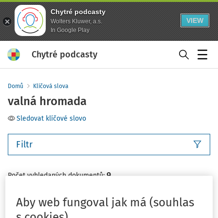
Chytré podcasty
VIEW
Wolters Kluwer, a.s.
In Google Play
Chytré podcasty
Menu
Domů
Klíčová slova
valná hromada
Sledovat klíčové slovo
Filtr
9
Počet vyhledaných dokumentů:
Řadit podle
:
Nejnovější
Nejstarší
Aby web fungoval jak má (souhlas
s cookies)
VÝKLAD PRAXE