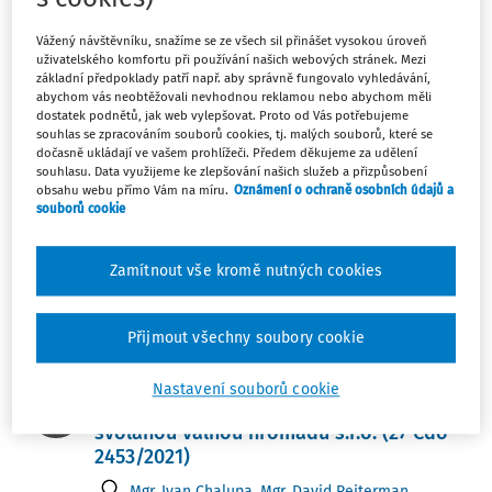
Snižování základního kapitálu
společnosti s ručením omezeným
Vážený návštěvníku, snažíme se ze všech sil přinášet vysokou úroveň
uživatelského komfortu při používání našich webových stránek. Mezi
JUDr. Klára Hurychová Ph.D.
,
EY Law advokátní
základní předpoklady patří např. aby správně fungovalo vyhledávání,
abychom vás neobtěžovali nevhodnou reklamou nebo abychom měli
kancelář, s.r.o.
,
JUDr. Ing. Ondřej Havránek
dostatek podnětů, jak web vylepšovat. Proto od Vás potřebujeme
Vydáno:
23. 6. 2024
Délka:
07:30
souhlas se zpracováním souborů cookies, tj. malých souborů, které se
dočasně ukládají ve vašem prohlížeči. Předem děkujeme za udělení
souhlasu. Data využijeme ke zlepšování našich služeb a přizpůsobení
VÝKLAD PRAXE
obsahu webu přímo Vám na míru.
Oznámení o ochraně osobních údajů a
souborů cookie
Rozhodování jediného společníka v
působnosti valné hromady SRO
Zamítnout vše kromě nutných cookies
JUDr. Ing. Ondřej Havránek
,
JUDr. Klára Hurychová
Ph.D.
,
EY Law advokátní kancelář, s.r.o.
Vydáno:
21. 5. 2023
Délka:
6:16
Přijmout všechny soubory cookie
JUDIKATURA
Nastavení souborů cookie
ZOK v říši soudů: § 181 a možnost odvolat
svolanou valnou hromadu s.r.o. (27 Cdo
2453/2021)
Mgr. Ivan Chalupa
,
Mgr. David Reiterman