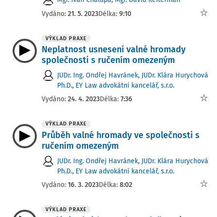
Vydáno:
21. 5. 2023
Délka:
9:10
VÝKLAD PRAXE
Neplatnost usnesení valné hromady
společnosti s ručením omezeným
JUDr. Ing. Ondřej Havránek
,
JUDr. Klára Hurychová
Ph.D.
,
EY Law advokátní kancelář, s.r.o.
Vydáno:
24. 4. 2023
Délka:
7:36
VÝKLAD PRAXE
Průběh valné hromady ve společnosti s
ručením omezeným
JUDr. Ing. Ondřej Havránek
,
JUDr. Klára Hurychová
Ph.D.
,
EY Law advokátní kancelář, s.r.o.
Vydáno:
16. 3. 2023
Délka:
8:02
VÝKLAD PRAXE