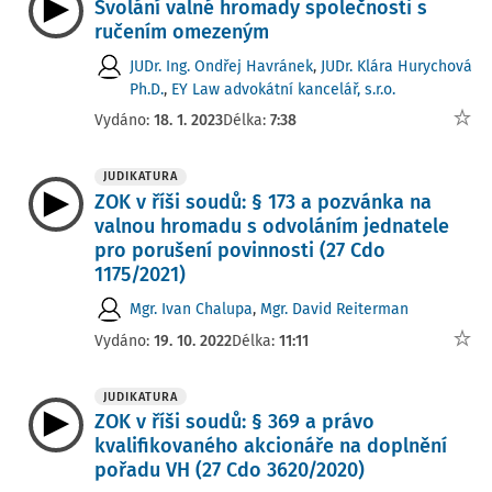
Svolání valné hromady společnosti s
ručením omezeným
JUDr. Ing. Ondřej Havránek
,
JUDr. Klára Hurychová
Ph.D.
,
EY Law advokátní kancelář, s.r.o.
Vydáno:
18. 1. 2023
Délka:
7:38
JUDIKATURA
ZOK v říši soudů: § 173 a pozvánka na
valnou hromadu s odvoláním jednatele
pro porušení povinnosti (27 Cdo
1175/2021)
Mgr. Ivan Chalupa
,
Mgr. David Reiterman
Vydáno:
19. 10. 2022
Délka:
11:11
JUDIKATURA
ZOK v říši soudů: § 369 a právo
kvalifikovaného akcionáře na doplnění
pořadu VH (27 Cdo 3620/2020)