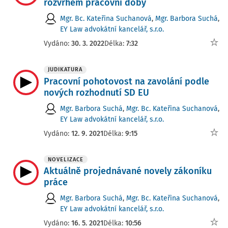
rozvrhem pracovní doby
Mgr. Bc. Kateřina Suchanová
,
Mgr. Barbora Suchá
,
EY Law advokátní kancelář, s.r.o.
Vydáno:
30. 3. 2022
Délka:
7:32
JUDIKATURA
Pracovní pohotovost na zavolání podle
nových rozhodnutí SD EU
Mgr. Barbora Suchá
,
Mgr. Bc. Kateřina Suchanová
,
EY Law advokátní kancelář, s.r.o.
Vydáno:
12. 9. 2021
Délka:
9:15
NOVELIZACE
Aktuálně projednávané novely zákoníku
práce
Mgr. Barbora Suchá
,
Mgr. Bc. Kateřina Suchanová
,
EY Law advokátní kancelář, s.r.o.
Vydáno:
16. 5. 2021
Délka:
10:56