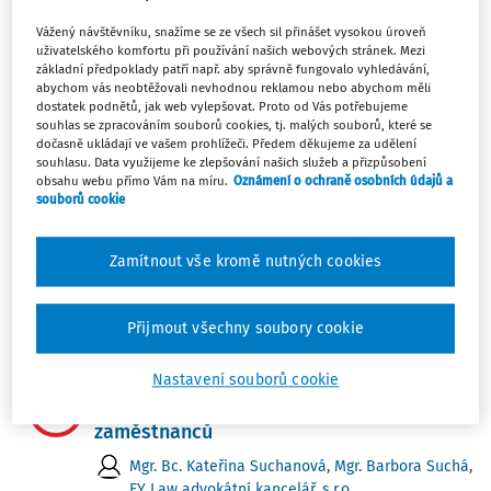
Samorozvrhování pracovní doby
Vážený návštěvníku, snažíme se ze všech sil přinášet vysokou úroveň
uživatelského komfortu při používání našich webových stránek. Mezi
Mgr. Barbora Suchá
,
Mgr. Bc. Kateřina Suchanová
,
základní předpoklady patří např. aby správně fungovalo vyhledávání,
EY Law advokátní kancelář, s.r.o.
abychom vás neobtěžovali nevhodnou reklamou nebo abychom měli
dostatek podnětů, jak web vylepšovat. Proto od Vás potřebujeme
Vydáno:
20. 1. 2025
Délka:
05:58
souhlas se zpracováním souborů cookies, tj. malých souborů, které se
dočasně ukládají ve vašem prohlížeči. Předem děkujeme za udělení
souhlasu. Data využijeme ke zlepšování našich služeb a přizpůsobení
JUDIKATURA
obsahu webu přímo Vám na míru.
Oznámení o ochraně osobních údajů a
Soudní dvůr EU: Nepřetržitý odpočinek
souborů cookie
mezi směnami a v týdnu se nesmí
překrývat!
Zamítnout vše kromě nutných cookies
Mgr. Bc. Kateřina Suchanová
,
Mgr. Barbora Suchá
,
EY Law advokátní kancelář, s.r.o.
Vydáno:
22. 5. 2023
Délka:
7:05
Přijmout všechny soubory cookie
Nastavení souborů cookie
VÝKLAD PRAXE
Výhody a nevýhody kratší pracovní doby
zaměstnanců
Mgr. Bc. Kateřina Suchanová
,
Mgr. Barbora Suchá
,
EY Law advokátní kancelář, s.r.o.