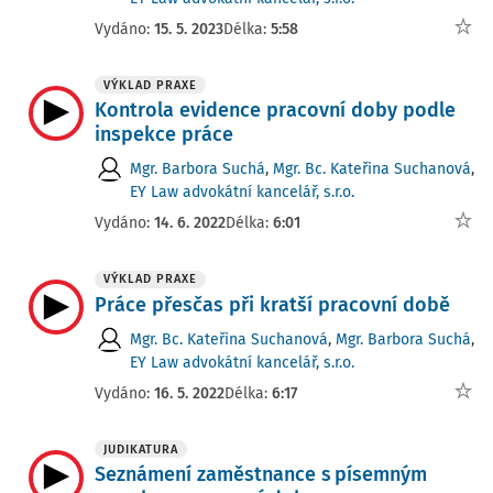
Vydáno:
15. 5. 2023
Délka:
5:58
VÝKLAD PRAXE
Kontrola evidence pracovní doby podle
inspekce práce
Mgr. Barbora Suchá
,
Mgr. Bc. Kateřina Suchanová
,
EY Law advokátní kancelář, s.r.o.
Vydáno:
14. 6. 2022
Délka:
6:01
VÝKLAD PRAXE
Práce přesčas při kratší pracovní době
Mgr. Bc. Kateřina Suchanová
,
Mgr. Barbora Suchá
,
EY Law advokátní kancelář, s.r.o.
Vydáno:
16. 5. 2022
Délka:
6:17
JUDIKATURA
Seznámení zaměstnance s písemným