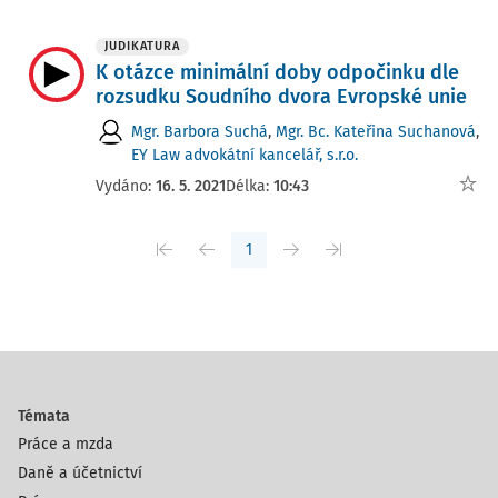
JUDIKATURA
K otázce minimální doby odpočinku dle
rozsudku Soudního dvora Evropské unie
Mgr. Barbora Suchá
,
Mgr. Bc. Kateřina Suchanová
,
EY Law advokátní kancelář, s.r.o.
Vydáno:
16. 5. 2021
Délka:
10:43
1
Témata
Práce a mzda
Daně a účetnictví