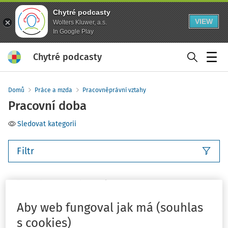
Chytré podcasty
VIEW
Wolters Kluwer, a.s.
In Google Play
Chytré podcasty
Menu
Domů
Práce a mzda
Pracovněprávní vztahy
Pracovní doba
Sledovat kategorii
Filtr
9
Počet vyhledaných dokumentů:
Řadit podle
:
Nejnovější
Nejstarší
Aby web fungoval jak má (souhlas
s cookies)
NOVELIZACE